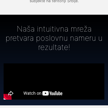
subjekte na teritoriji Srbije.
Naša intuitivna mreža
pretvara poslovnu nameru u
rezultate!