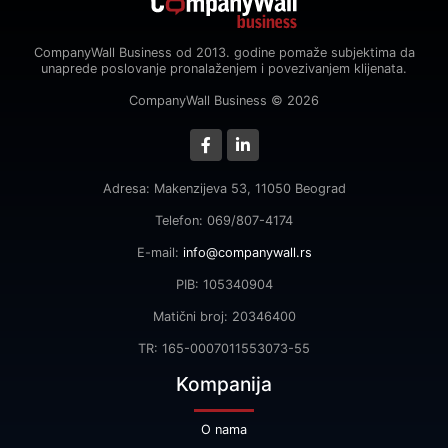
CompanyWall Business od 2013. godine pomaže subjektima da
unaprede poslovanje pronalaženjem i povezivanjem klijenata.
CompanyWall Business © 2026
Adresa: Makenzijeva 53, 11050 Beograd
Telefon: 069/807-4174
E-mail:
info@companywall.rs
PIB: 105340904
Matični broj: 20346400
TR: 165-0007011553073-55
Kompanija
O nama