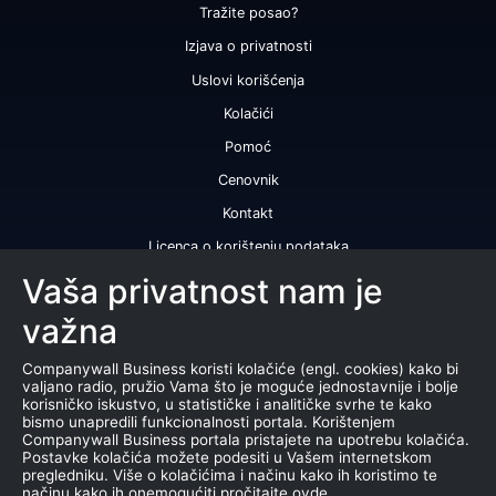
Tražite posao?
Izjava o privatnosti
Uslovi korišćenja
Kolačići
Pomoć
Cenovnik
Kontakt
Licenca o korištenju podataka
Naše usluge
Vaša privatnost nam je
važna
Bonitetna ocena
Bonitetni izveštaj
Companywall Business koristi kolačiće (engl. cookies) kako bi
valjano radio, pružio Vama što je moguće jednostavnije i bolje
Sertifikat bonitetne izvrsnosti
korisničko iskustvo, u statističke i analitičke svrhe te kako
bismo unapredili funkcionalnosti portala. Korištenjem
Proizvodi
Companywall Business portala pristajete na upotrebu kolačića.
Postavke kolačića možete podesiti u Vašem internetskom
Saradnja sa registrom APR
pregledniku. Više o kolačićima i načinu kako ih koristimo te
načinu kako ih onemogućiti pročitajte ovde