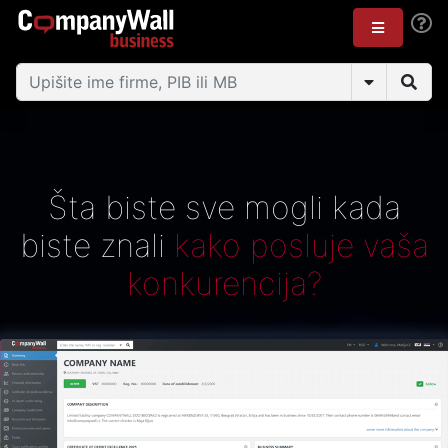
Šta biste sve mogli kada
biste znali
kako posluje vaša
konkurencija?