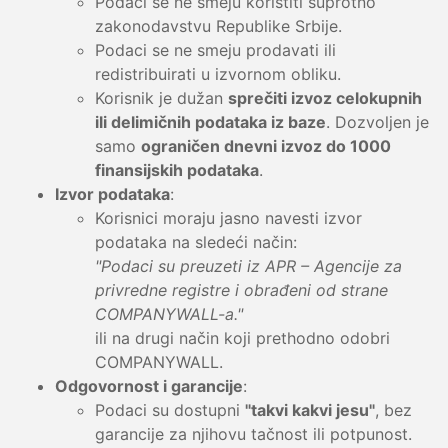
Podaci se ne smeju koristiti suprotno
zakonodavstvu Republike Srbije.
Podaci se ne smeju prodavati ili
redistribuirati u izvornom obliku.
Korisnik je dužan
sprečiti izvoz celokupnih
ili delimičnih podataka iz baze
. Dozvoljen je
samo
ograničen dnevni izvoz do 1000
finansijskih podataka
.
Izvor podataka
:
Korisnici moraju jasno navesti izvor
podataka na sledeći način:
"Podaci su preuzeti iz APR – Agencije za
privredne registre i obrađeni od strane
COMPANYWALL-a."
ili na drugi način koji prethodno odobri
COMPANYWALL.
Odgovornost i garancije
:
Podaci su dostupni
"takvi kakvi jesu"
, bez
garancije za njihovu tačnost ili potpunost.