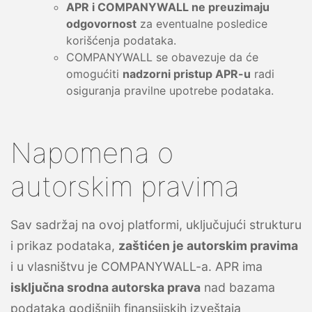
APR i COMPANYWALL ne preuzimaju
odgovornost
za eventualne posledice
korišćenja podataka.
COMPANYWALL se obavezuje da će
omogućiti
nadzorni pristup APR-u
radi
osiguranja pravilne upotrebe podataka.
Napomena o
autorskim pravima
Sav sadržaj na ovoj platformi, uključujući strukturu
i prikaz podataka,
zaštićen je autorskim pravima
i u vlasništvu je COMPANYWALL-a. APR ima
isključna srodna autorska prava
nad bazama
podataka godišnjih finansijskih izveštaja