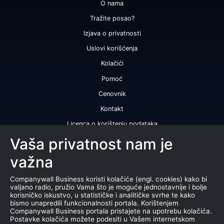
O nama
Tražite posao?
Izjava o privatnosti
Uslovi korišćenja
Kolačići
Pomoć
Cenovnik
Kontakt
Licenca o korištenju podataka
Naše usluge
Vaša privatnost nam je
važna
Bonitetna ocena
Bonitetni izveštaj
Companywall Business koristi kolačiće (engl. cookies) kako bi
valjano radio, pružio Vama što je moguće jednostavnije i bolje
Sertifikat bonitetne izvrsnosti
korisničko iskustvo, u statističke i analitičke svrhe te kako
bismo unapredili funkcionalnosti portala. Korištenjem
Proizvodi
Companywall Business portala pristajete na upotrebu kolačića.
Postavke kolačića možete podesiti u Vašem internetskom
Saradnja sa registrom APR