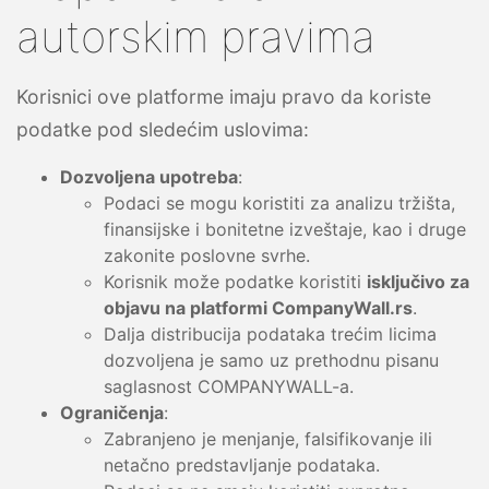
autorskim pravima
Korisnici ove platforme imaju pravo da koriste
podatke pod sledećim uslovima:
Dozvoljena upotreba
:
Podaci se mogu koristiti za analizu tržišta,
finansijske i bonitetne izveštaje, kao i druge
zakonite poslovne svrhe.
Korisnik može podatke koristiti
isključivo za
objavu na platformi CompanyWall.rs
.
Dalja distribucija podataka trećim licima
dozvoljena je samo uz prethodnu pisanu
saglasnost COMPANYWALL-a.
Ograničenja
:
Zabranjeno je menjanje, falsifikovanje ili
netačno predstavljanje podataka.