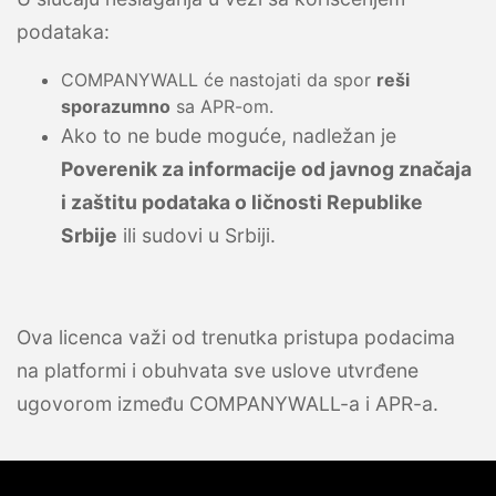
podataka:
COMPANYWALL će nastojati da spor
reši
sporazumno
sa APR-om.
Ako to ne bude moguće, nadležan je
Poverenik za informacije od javnog značaja
i zaštitu podataka o ličnosti Republike
Srbije
ili sudovi u Srbiji.
Ova licenca važi od trenutka pristupa podacima
na platformi i obuhvata sve uslove utvrđene
ugovorom između COMPANYWALL-a i APR-a.