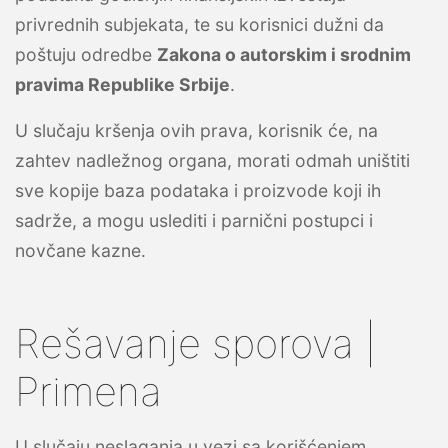
privrednih subjekata, te su korisnici dužni da
poštuju odredbe
Zakona o autorskim i srodnim
pravima Republike Srbije
.
U slučaju kršenja ovih prava, korisnik će, na
zahtev nadležnog organa, morati odmah uništiti
sve kopije baza podataka i proizvode koji ih
sadrže, a mogu uslediti i parnični postupci i
novčane kazne.
Rešavanje sporova |
Primena
U slučaju neslaganja u vezi sa korišćenjem