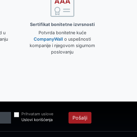
Sertifikat bonitetne izvrsnosti
d u
Potvrda bonitetne kuće
anju
CompanyWall
o uspešnosti
kompanije i njegovom sigurnom
poslovanju
Prihvatam uslove
Pošalji
Uslovi korišćenja