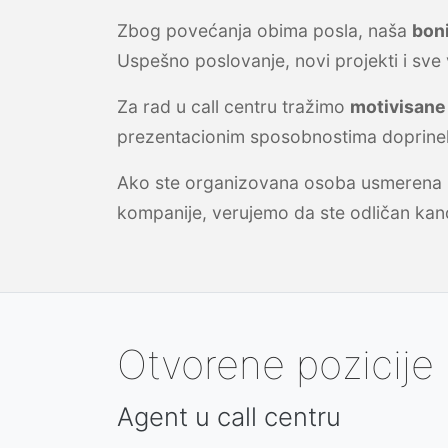
Zbog povećanja obima posla, naša
bon
Uspešno poslovanje, novi projekti i sve
Za rad u call centru tražimo
motivisane
prezentacionim sposobnostima doprinele
Ako ste organizovana osoba usmerena n
kompanije, verujemo da ste odličan kan
Otvorene pozicije
Agent u call centru