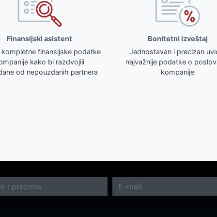
Finansijski asistent
Bonitetni izveštaj
 kompletne finansijske podatke
Jednostavan i precizan uvi
ompanije kako bi razdvojili
najvažnije podatke o poslov
ane od nepouzdanih partnera
kompanije