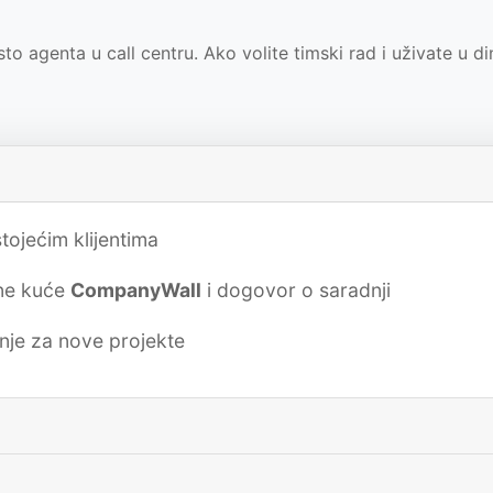
o agenta u call centru. Ako volite timski rad i uživate u
tojećim klijentima
tne kuće
CompanyWall
i dogovor o saradnji
je za nove projekte