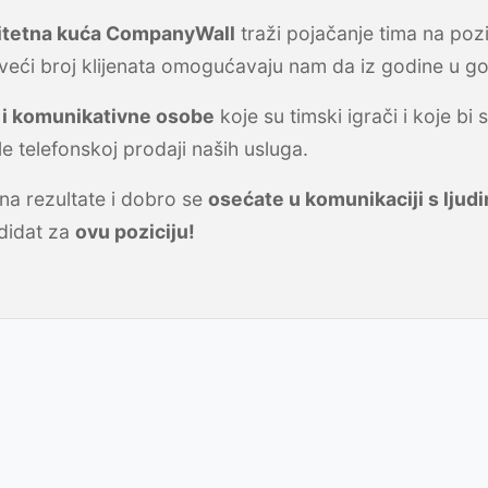
itetna kuća CompanyWall
traži pojačanje tima na pozi
 veći broj klijenata omogućavaju nam da iz godine u god
 i komunikativne osobe
koje su timski igrači i koje b
 telefonskoj prodaji naših usluga.
a rezultate i dobro se
osećate u komunikaciji s ljud
didat za
ovu poziciju!