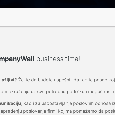
mpanyWall
business tima!
ažljivi?
Želite da budete uspešni i da radite posao ko
jatnom okruženju uz svu potrebnu podršku i mogućnost
munikaciju
, kao i za uspostavljanje poslovnih odnos
napređenju poslovanja firmi kojima pomažemo da posl