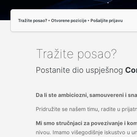
Tražite posao?
•
Otvorene pozicije
•
Pošaljite prijavu
Tražite posao?
Postanite dio uspješnog
Co
Da li ste ambiciozni, samouvereni i snal
Pridružite se našem timu, radite u pri
Mi smo stručnjaci za povezivanje i ko
nivou. Imamo višegodišnje iskustvo u u