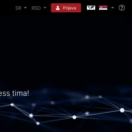
SR
RSD
Prijava
ss tima!