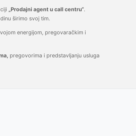
ciji
„Prodajni agent u call centru“
.
inu širimo svoj tim.
i svojom energijom, pregovaračkim i
ima,
pregovorima i predstavljanju usluga