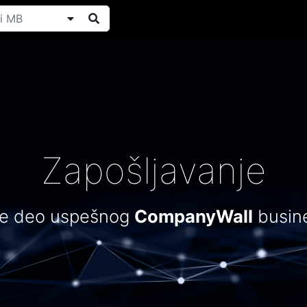
Zapošljavanje
te deo uspešnog
CompanyWall
busine