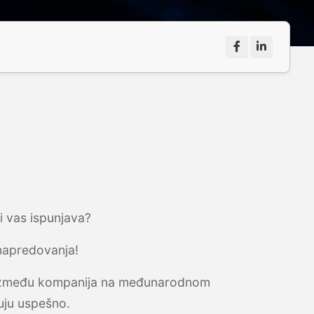
ji vas ispunjava?
 napredovanja!
a između kompanija na međunarodnom
uju uspešno.