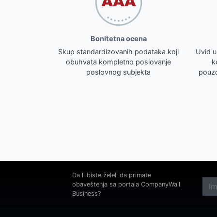
Bonitetna ocena
Skup standardizovanih podataka koji
Uvid u
obuhvata kompletno poslovanje
k
poslovnog subjekta
pouzd
Da li biste želeli da primate
obaveštenja sa portala CompanyWall
Business?