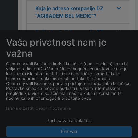
Koja je adresa kompanije
DZ
"ACIBADEM BEL MEDIC"
?
Koji je kontakt kompanije
DZ
"ACIBADEM BEL MEDIC"
?
Vaša privatnost nam je
važna
Koliko ima zaposlenih
kompanija
DZ "ACIBADEM
Companywall Business koristi kolačiće (engl. cookies) kako bi
valjano radio, pružio Vama što je moguće jednostavnije i bolje
BEL MEDIC"
?
korisničko iskustvo, u statističke i analitičke svrhe te kako
bismo unapredili funkcionalnosti portala. Korištenjem
Companywall Business portala pristajete na upotrebu kolačića.
Koji je datum osnivanja
Postavke kolačića možete podesiti u Vašem internetskom
kompanije
DZ "ACIBADEM
pregledniku. Više o kolačićima i načinu kako ih koristimo te
načinu kako ih onemogućiti pročitajte ovde
BEL MEDIC"
?
Izjava o zaštiti osobnih podataka
Podešavanja kolačića
Prihvati
CompanyWall Business © 2026
|
Kontakt
|
Uslovi
korišćenja
|
Izjava o privatnosti