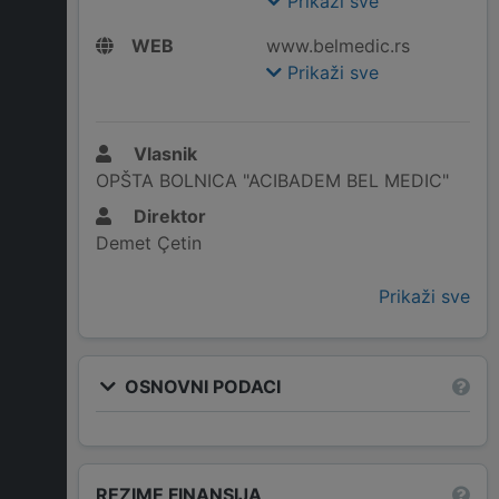
Prikaži sve
WEB
www.belmedic.rs
Prikaži sve
Vlasnik
OPŠTA BOLNICA "ACIBADEM BEL MEDIC"
Direktor
Demet Çetin
Prikaži sve
OSNOVNI PODACI
REZIME FINANSIJA