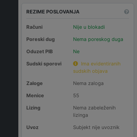
REZIME POSLOVANJA
Računi
Nije u blokadi
Poreski dug
Nema poreskog duga
Oduzet PIB
Ne
Sudski sporovi
Ima evidentiranih
sudskih objava
Zaloge
Nema zaloga
Menice
55
Lizing
Nema zabeleženih
lizinga
Uvoz
Subjekt nije uvoznik