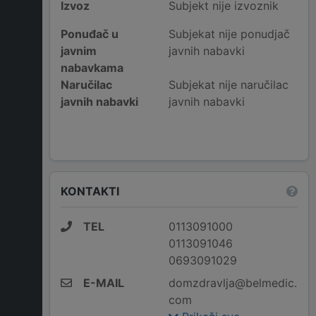
Izvoz
Subjekt nije izvoznik
Ponuđač u
Subjekat nije ponudjač
javnim
javnih nabavki
nabavkama
Naručilac
Subjekat nije naručilac
javnih nabavki
javnih nabavki
KONTAKTI
TEL
0113091000
0113091046
0693091029
E-MAIL
domzdravlja@belmedic.
com