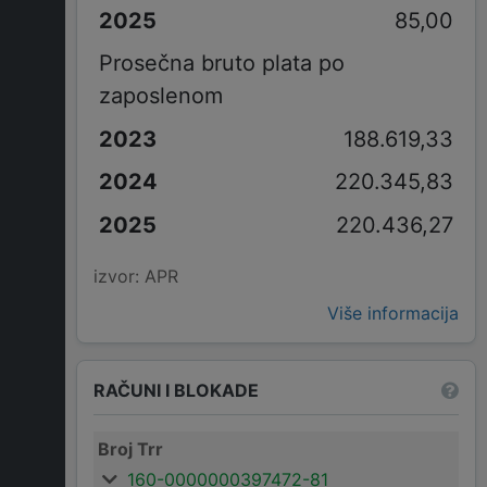
85,00
Prosečna bruto plata po
zaposlenom
188.619,33
220.345,83
220.436,27
izvor: APR
Više informacija
RAČUNI I BLOKADE
Broj Trr
160-0000000397472-81