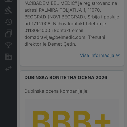
"ACIBADEM BEL MEDIC" je registrovano na
adresi PALMIRA TOLjATIJA 1, 11070,
Sudski sporovi
BEOGRAD (NOVI BEOGRAD), Srbija i posluje
Javne nabavke
od 17.1.2008. Njihov kontakt telefon je
0113091000 i kontakt email
Dokumenti i objave
domzdravlja@belmedic.com. Trenutni
direktor je Demet Çetin.
Konkurentske kompanije
Više informacija
Nekretnine i imovina
Izvoz
DUBINSKA BONITETNA OCENA 2026
Dubinska ocena kompanije je:
BBB+