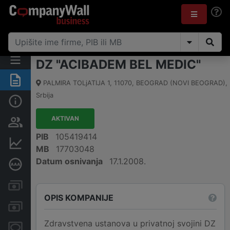
DZ "ACIBADEM BEL MEDIC"
Rezime
PALMIRA TOLjATIJA 1
,
11070
,
BEOGRAD (NOVI BEOGRAD)
,
Srbija
Osnovni podaci
AKTIVAN
Vlasnička struktura
PIB
105419414
Finansijski podaci
MB
17703048
Datum osnivanja
17.1.2008.
Dubinska bonitetna ocena
Kreditni limit kompanije
OPIS KOMPANIJE
Računi i blokade
Zdravstvena ustanova u privatnoj svojini DZ
Menice i zaloge