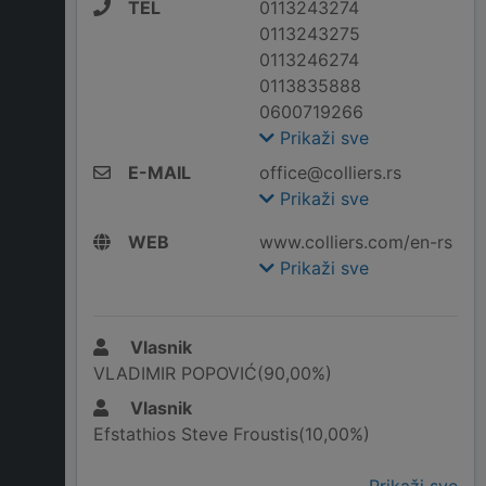
TEL
0113243274
0113243275
0113246274
0113835888
0600719266
Prikaži sve
E-MAIL
office@colliers.rs
Prikaži sve
WEB
www.colliers.com/en-rs
Prikaži sve
Vlasnik
VLADIMIR POPOVIĆ(90,00%)
Vlasnik
Efstathios Steve Froustis(10,00%)