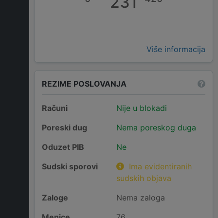
231
Više informacija
REZIME POSLOVANJA
Računi
Nije u blokadi
Poreski dug
Nema poreskog duga
Oduzet PIB
Ne
Sudski sporovi
Ima evidentiranih
sudskih objava
Zaloge
Nema zaloga
Menice
76