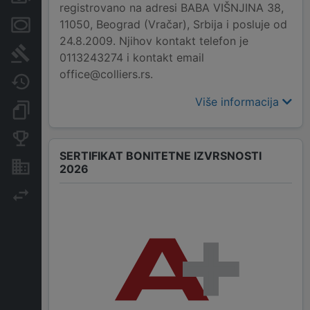
registrovano na adresi BABA VIŠNJINA 38,
11050, Beograd (Vračar), Srbija i posluje od
Menice i zaloge
24.8.2009. Njihov kontakt telefon je
Sudski sporovi
0113243274 i kontakt email
office@colliers.rs.
Javne nabavke
Više informacija
Dokumenti i objave
Konkurentske kompanije
SERTIFIKAT BONITETNE IZVRSNOSTI
Nekretnine i imovina
2026
Izvoz