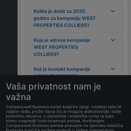
Kolika je dobit za
2025
.
godinu za kompaniju
WEST
PROPERTIES COLLIERS
?
Koja je adresa kompanije
WEST PROPERTIES
COLLIERS
?
Koji je kontakt kompanije
WEST PROPERTIES
COLLIERS
?
Vaša privatnost nam je
važna
Koliko ima zaposlenih
kompanija
WEST
Companywall Business koristi kolačiće (engl. cookies) kako bi
valjano radio, pružio Vama što je moguće jednostavnije i bolje
PROPERTIES COLLIERS
?
korisničko iskustvo, u statističke i analitičke svrhe te kako
bismo unapredili funkcionalnosti portala. Korištenjem
Companywall Business portala pristajete na upotrebu kolačića.
Koji je datum osnivanja
Postavke kolačića možete podesiti u Vašem internetskom