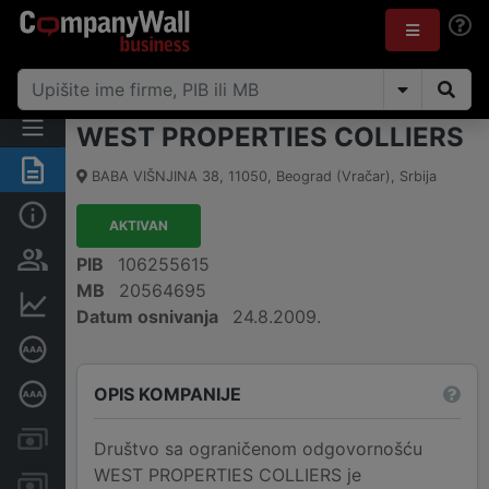
WEST PROPERTIES COLLIERS
Rezime
BABA VIŠNJINA 38
,
11050
,
Beograd (Vračar)
,
Srbija
Osnovni podaci
AKTIVAN
Vlasnička struktura
PIB
106255615
MB
20564695
Finansijski podaci
Datum osnivanja
24.8.2009.
Sertifikat bonitetne izvrsnosti
OPIS KOMPANIJE
Dubinska bonitetna ocena
Kreditni limit kompanije
Društvo sa ograničenom odgovornošću
WEST PROPERTIES COLLIERS je
Računi i blokade