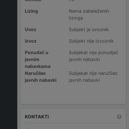
Lizing
Nema zabeleženih
lizinga
Uvoz
Subjekt je uvoznik
Izvoz
Subjekt nije izvoznik
Ponuđač u
Subjekat nije ponudjač
javnim
javnih nabavki
nabavkama
Naručilac
Subjekat nije naručilac
javnih nabavki
javnih nabavki
KONTAKTI