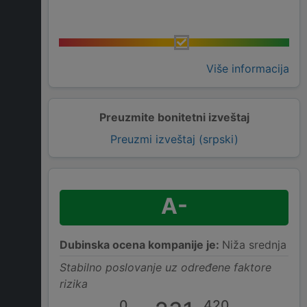
Više informacija
Preuzmite bonitetni izveštaj
Preuzmi izveštaj (srpski)
A-
Dubinska ocena kompanije je:
Niža srednja
Stabilno poslovanje uz određene faktore
rizika
0
420