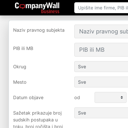
Naziv pravnog subjekta
PIB ili MB
Okrug
Mesto
Datum objave
od
Sažetak prikazuje broj
sudskih postupaka u
toku, broj ročišta i broj