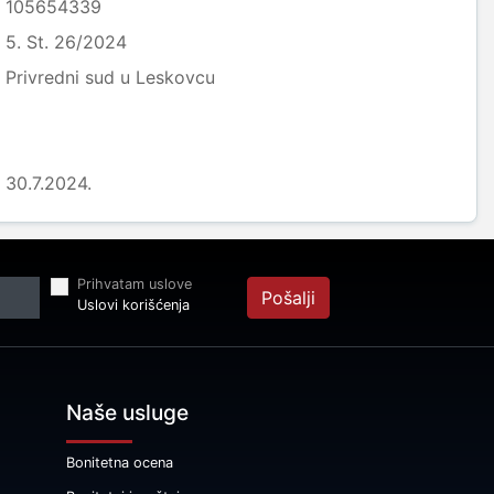
105654339
5. St. 26/2024
Privredni sud u Leskovcu
30.7.2024.
Prihvatam uslove
Pošalji
Uslovi korišćenja
Naše usluge
Bonitetna ocena