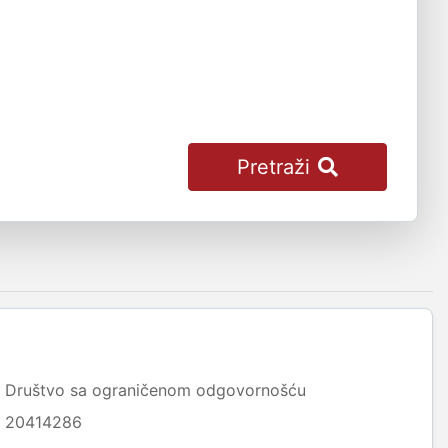
Pretraži
Društvo sa ograničenom odgovornošću
20414286