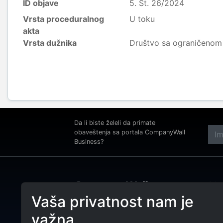
ID objave
5. St. 26/2024
Vrsta proceduralnog
U toku
akta
Vrsta dužnika
Društvo sa ograničeno
Da li biste želeli da primate
obaveštenja sa portala CompanyWall
Business?
Adre
Beog
Vaša privatnost nam je
Tele
CompanyWall Business od 2013.
važna
godine pomaže subjektima da