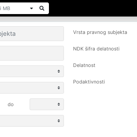
Vrsta pravnog subjekta
NDK šifra delatnosti
Delatnost
Podaktivnosti
do