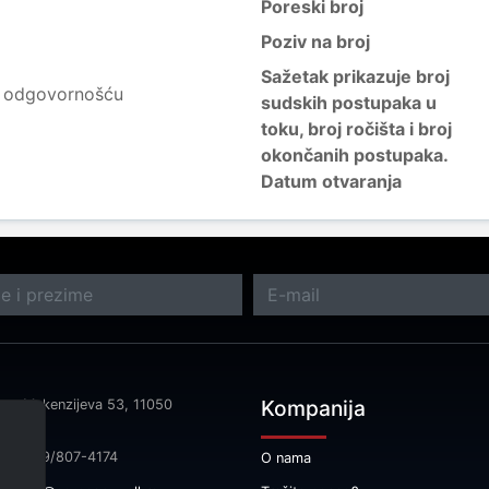
Poreski broj
Poziv na broj
Sažetak prikazuje broj
m odgovornošću
sudskih postupaka u
toku, broj ročišta i broj
okončanih postupaka.
Datum otvaranja
Kompanija
sa: Makenzijeva 53, 11050
rad
fon: 069/807-4174
O nama