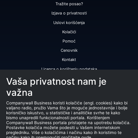
Tražite posao?
Izjava o privatnosti
Uslovi korišćenja
Kolačići
Pomoć
Cenovnik
Kontakt
Licenca o korištenju podataka
Naše usluge
Vaša privatnost nam je
važna
Bonitetna ocena
Bonitetni izveštaj
Companywall Business koristi kolačiće (engl. cookies) kako bi
valjano radio, pružio Vama što je moguće jednostavnije i bolje
Sertifikat bonitetne izvrsnosti
korisničko iskustvo, u statističke i analitičke svrhe te kako
bismo unapredili funkcionalnosti portala. Korištenjem
Proizvodi
Companywall Business portala pristajete na upotrebu kolačića.
Postavke kolačića možete podesiti u Vašem internetskom
Saradnja sa registrom APR
pregledniku. Više o kolačićima i načinu kako ih koristimo te
načinu kako ih onemogućiti pročitajte ovde