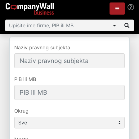
Naziv pravnog subjekta
PIB ili MB
Okrug