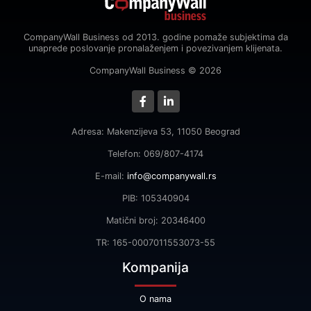
CompanyWall Business od 2013. godine pomaže subjektima da
unaprede poslovanje pronalaženjem i povezivanjem klijenata.
CompanyWall Business © 2026
Adresa: Makenzijeva 53, 11050 Beograd
Telefon: 069/807-4174
E-mail:
info@companywall.rs
PIB: 105340904
Matični broj: 20346400
TR: 165-0007011553073-55
Kompanija
O nama