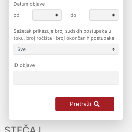
Datum objave
od
do
Sažetak prikazuje broj sudskih postupaka u
toku, broj ročišta i broj okončanih postupaka.
ID objave
Pretraži
STEČAJ