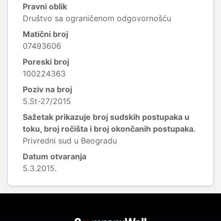
Pravni oblik
Društvo sa ograničenom odgovornošću
Matični broj
07493606
Poreski broj
100224363
Poziv na broj
5.St-27/2015
Sažetak prikazuje broj sudskih postupaka u
toku, broj ročišta i broj okončanih postupaka.
Privredni sud u Beogradu
Datum otvaranja
5.3.2015.