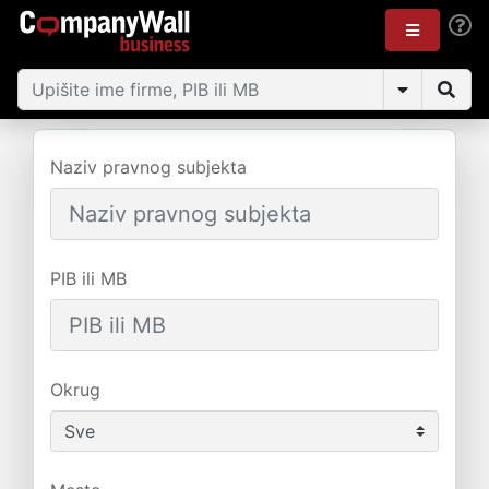
Naziv pravnog subjekta
PIB ili MB
Okrug