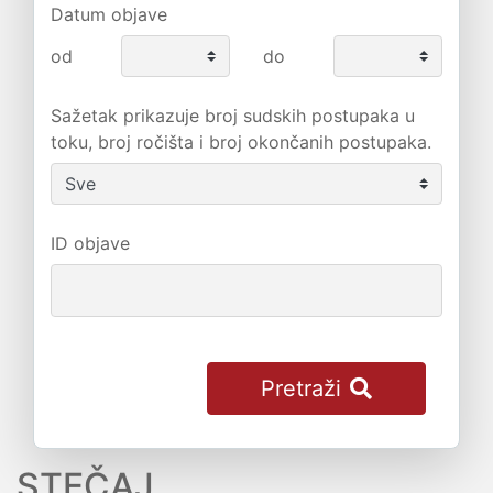
Datum objave
od
do
Sažetak prikazuje broj sudskih postupaka u
toku, broj ročišta i broj okončanih postupaka.
ID objave
Pretraži
STEČAJ