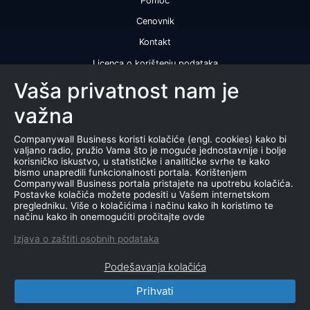
Pomoć
Cenovnik
Kontakt
Licenca o korištenju podataka
Naše usluge
Vaša privatnost nam je
važna
Bonitetna ocena
Bonitetni izveštaj
Companywall Business koristi kolačiće (engl. cookies) kako bi
valjano radio, pružio Vama što je moguće jednostavnije i bolje
Sertifikat bonitetne izvrsnosti
korisničko iskustvo, u statističke i analitičke svrhe te kako
bismo unapredili funkcionalnosti portala. Korištenjem
Proizvodi
Companywall Business portala pristajete na upotrebu kolačića.
Postavke kolačića možete podesiti u Vašem internetskom
Saradnja sa registrom APR
pregledniku. Više o kolačićima i načinu kako ih koristimo te
načinu kako ih onemogućiti pročitajte ovde
Stečajevi
Izjava o zaštiti osobnih podataka
Aukcije
Podešavanja kolačića
Marketing baza podataka
Prihvati