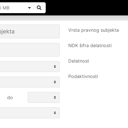
Vrsta pravnog subjekta
NDK šifra delatnosti
Delatnost
Podaktivnosti
do