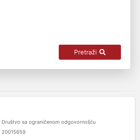
Pretraži
Društvo sa ograničenom odgovornošću
20015659