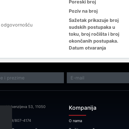
Poreski broj
Poziv na broj
Sažetak prikazuje broj
m odgovornošću
sudskih postupaka u
toku, broj ročišta i broj
okončanih postupaka.
Datum otvaranja
Kompanija
sa: Makenzijeva 53, 11050
rad
fon: 069/807-4174
O nama