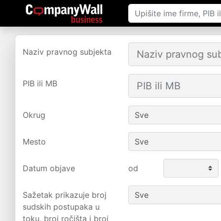
Naziv pravnog subjekta
PIB ili MB
Okrug
Mesto
Datum objave
od
Sažetak prikazuje broj
sudskih postupaka u
toku, broj ročišta i broj