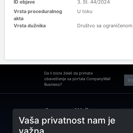
ID objave
3. St. 44/2024
Vrsta proceduralnog
U toku
akta
Vrsta dužnika
Društvo sa ograničeno
Da li biste želeli da primate
obaveštenja sa portala CompanyWall
Business?
Adre
Beog
Vaša privatnost nam je
Tele
CompanyWall Business od 2013.
važna
godine pomaže subjektima da