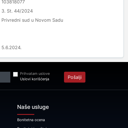
103818077
3. St. 44/2024
Privredni sud u Novom Sadu
5.6.2024.
Prihvatam uslove
Pošalji
Uslovi korišćenja
Naše usluge
Bonitetna ocena