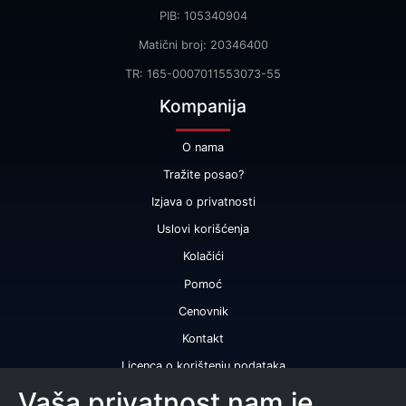
PIB: 105340904
Matični broj: 20346400
TR: 165-0007011553073-55
Kompanija
O nama
Tražite posao?
Izjava o privatnosti
Uslovi korišćenja
Kolačići
Pomoć
Cenovnik
Kontakt
Licenca o korištenju podataka
Naše usluge
Vaša privatnost nam je