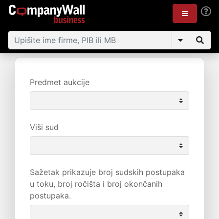
Predmet aukcije
Viši sud
Sažetak prikazuje broj sudskih postupaka
u toku, broj ročišta i broj okončanih
postupaka.