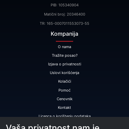
PIB: 105340904
Matični broj: 20346400
TR: 165-0007011553073-55
Kompanija
O nama
Tražite posao?
Izjava o privatnosti
Uslovi korišćenja
Kolačići
Pomoć
Cenovnik
Kontakt
Licenca o korištenju podataka
Naše usluge
Vaša privatnost nam je