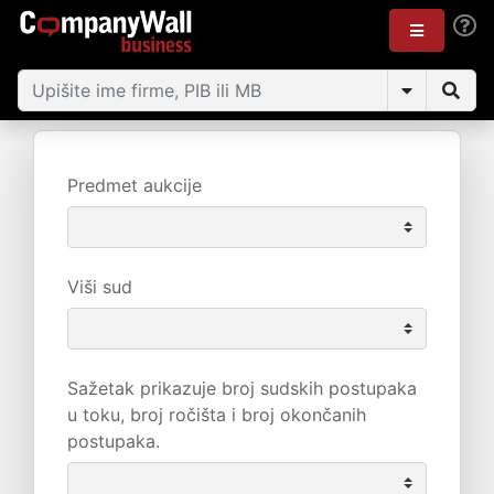
Predmet aukcije
Viši sud
Sažetak prikazuje broj sudskih postupaka
u toku, broj ročišta i broj okončanih
postupaka.