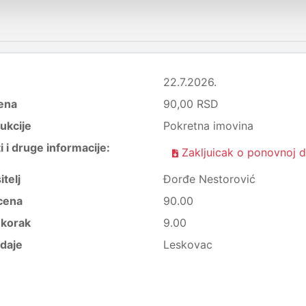
22.7.2026.
ena
90,00 RSD
ukcije
Pokretna imovina
i druge informacije:
Zakljuicak o ponovnoj dr
itelj
Đorđe Nestorović
cena
90.00
i korak
9.00
daje
Leskovac