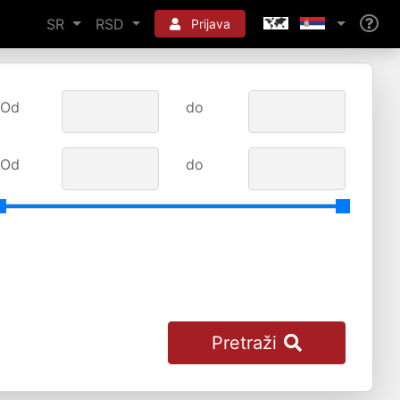
SR
RSD
Prijava
Od
do
Od
do
Pretraži