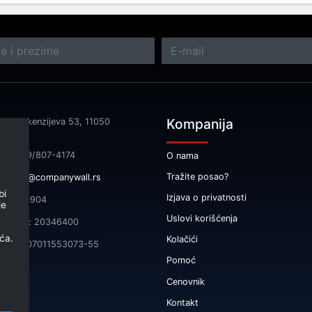
Kompanija
sa: Makenzijeva 53, 11050
rad
fon: 069/807-4174
O nama
Tražite posao?
il:
info@companywall.rs
bi
Izjava o privatnosti
 105340904
je
Uslovi korišćenja
čni broj: 20346400
ća.
Kolačići
165-0007011553073-55
Pomoć
Cenovnik
Kontakt