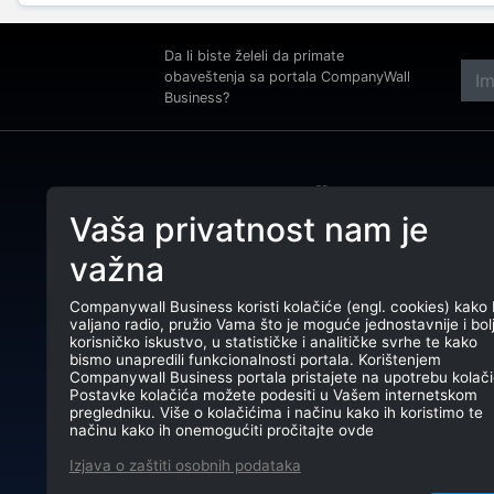
Da li biste želeli da primate
obaveštenja sa portala CompanyWall
Business?
Adre
Beog
Vaša privatnost nam je
Tele
CompanyWall Business od 2013.
važna
godine pomaže subjektima da
E-ma
unaprede poslovanje pronalaženjem i
povezivanjem klijenata.
Companywall Business koristi kolačiće (engl. cookies) kako 
PIB:
valjano radio, pružio Vama što je moguće jednostavnije i bol
CompanyWall Business © 2026
korisničko iskustvo, u statističke i analitičke svrhe te kako
Mati
bismo unapredili funkcionalnosti portala. Korištenjem
Companywall Business portala pristajete na upotrebu kolači
TR: 
Postavke kolačića možete podesiti u Vašem internetskom
pregledniku. Više o kolačićima i načinu kako ih koristimo te
načinu kako ih onemogućiti pročitajte ovde
Izjava o zaštiti osobnih podataka