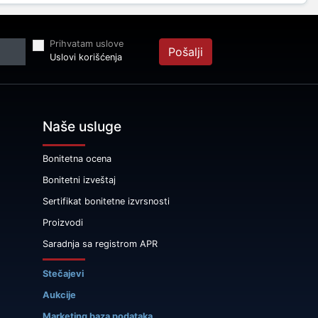
Prihvatam uslove
Pošalji
Uslovi korišćenja
Naše usluge
Bonitetna ocena
Bonitetni izveštaj
Sertifikat bonitetne izvrsnosti
Proizvodi
Saradnja sa registrom APR
Stečajevi
Aukcije
Marketing baza podataka