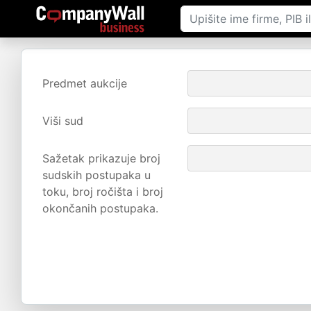
Predmet aukcije
Viši sud
Sažetak prikazuje broj
sudskih postupaka u
toku, broj ročišta i broj
okončanih postupaka.