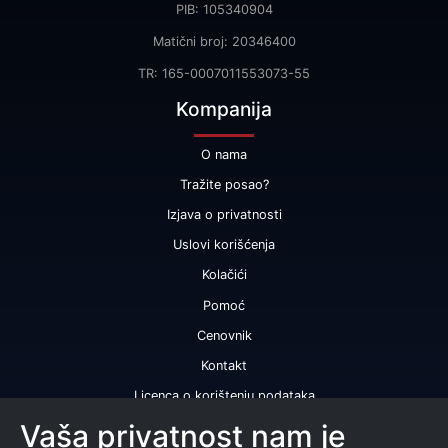
PIB: 105340904
Matični broj: 20346400
TR: 165-0007011553073-55
Kompanija
O nama
Tražite posao?
Izjava o privatnosti
Uslovi korišćenja
Kolačići
Pomoć
Cenovnik
Kontakt
Licenca o korištenju podataka
Naše usluge
Vaša privatnost nam je