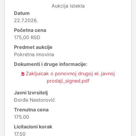
Aukcija istekla
Datum
22.7.2026.
Početna cena
175,00 RSD
Predmet aukcije
Pokretna imovina
Dokumenti i druge informacije:
Zakljuicak o ponovnoj drugoj el. javnoj
prodaji_signed.pdf
Javni Izvrsitelj
Đorđe Nestorović
Trenutna cena
175.00
Licitacioni korak
17.50