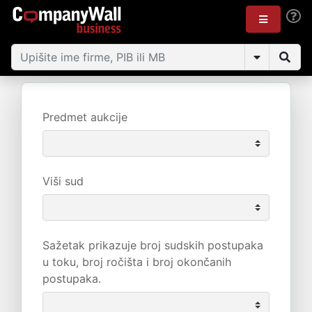
Predmet aukcije
Viši sud
Sažetak prikazuje broj sudskih postupaka
u toku, broj ročišta i broj okončanih
postupaka.