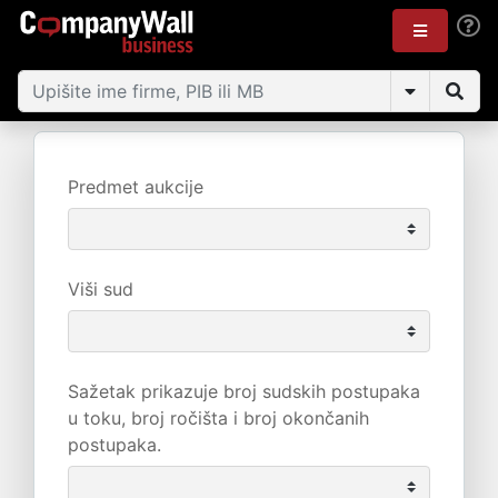
Predmet aukcije
Viši sud
Sažetak prikazuje broj sudskih postupaka
u toku, broj ročišta i broj okončanih
postupaka.