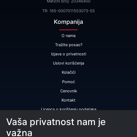
Matični broj: 20346400
TR: 165-0007011553073-55
Kompanija
O nama
Tražite posao?
Izjava o privatnosti
Uslovi korišćenja
Kolačići
Pomoć
Cenovnik
Kontakt
Licenca o korištenju podataka
Naše usluge
Vaša privatnost nam je
važna
Bonitetna ocena