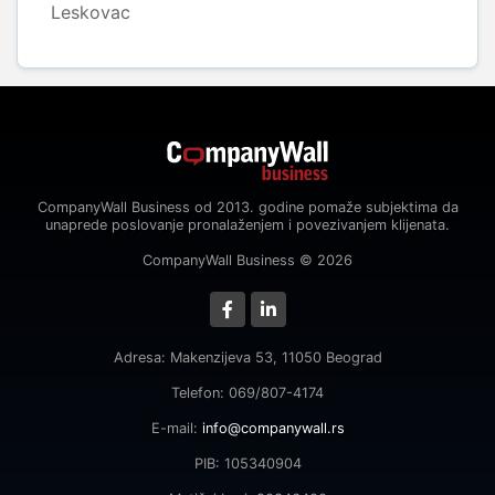
Leskovac
CompanyWall Business od 2013. godine pomaže subjektima da
unaprede poslovanje pronalaženjem i povezivanjem klijenata.
CompanyWall Business © 2026
Adresa: Makenzijeva 53, 11050 Beograd
Telefon: 069/807-4174
E-mail:
info@companywall.rs
PIB: 105340904