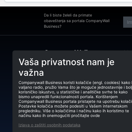
Da li biste želeli da primate
obaveštenja sa portala CompanyWall
Business?
Adre
Beog
Vaša privatnost nam je
Tele
CompanyWall Business od 2013.
važna
godine pomaže subjektima da
E-ma
unaprede poslovanje pronalaženjem i
povezivanjem klijenata.
Companywall Business koristi kolačiće (engl. cookies) kako 
PIB:
valjano radio, pružio Vama što je moguće jednostavnije i bol
CompanyWall Business © 2026
korisničko iskustvo, u statističke i analitičke svrhe te kako
Mati
bismo unapredili funkcionalnosti portala. Korištenjem
Companywall Business portala pristajete na upotrebu kolači
TR: 
Postavke kolačića možete podesiti u Vašem internetskom
pregledniku. Više o kolačićima i načinu kako ih koristimo te
načinu kako ih onemogućiti pročitajte ovde
Izjava o zaštiti osobnih podataka