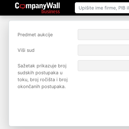
Predmet aukcije
Viši sud
Sažetak prikazuje broj
sudskih postupaka u
toku, broj ročišta i broj
okončanih postupaka.