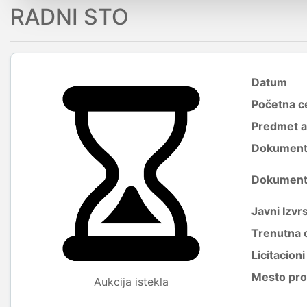
RADNI STO
Datum
Početna c
Predmet a
Dokumenti 
Dokumenti 
Javni Izvrs
Trenutna 
Licitacion
Mesto pro
Aukcija istekla