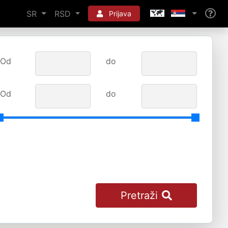
SR
RSD
Prijava
Od
do
Od
do
Pretraži