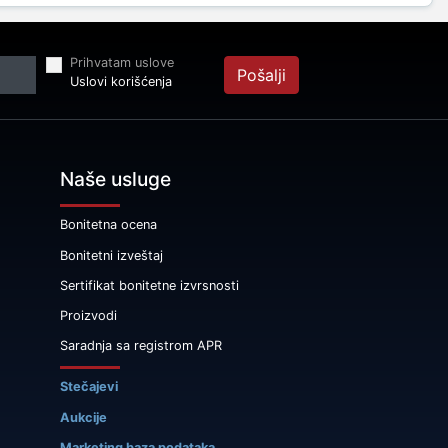
Prihvatam uslove
Pošalji
Uslovi korišćenja
Naše usluge
Bonitetna ocena
Bonitetni izveštaj
Sertifikat bonitetne izvrsnosti
Proizvodi
Saradnja sa registrom APR
Stečajevi
Aukcije
Marketing baza podataka