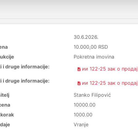
30.6.2026.
ena
10.000,00 RSD
ukcije
Pokretna imovina
i druge informacije:
ии 122-25 зак о продај
i druge informacije:
ии 122-25 зак о продај
itelj
Stanko Filipović
cena
10000.00
i korak
1000.00
daje
Vranje