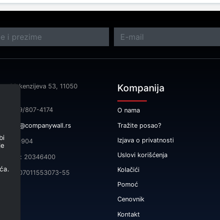
Kompanija
sa: Makenzijeva 53, 11050
rad
fon: 069/807-4174
O nama
Tražite posao?
il:
info@companywall.rs
bi
Izjava o privatnosti
 105340904
je
Uslovi korišćenja
čni broj: 20346400
ća.
Kolačići
165-0007011553073-55
Pomoć
Cenovnik
Kontakt