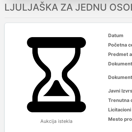
LJULJAŠKA ZA JEDNU OSO
Datum
Početna c
Predmet a
Dokumenti 
Dokumenti 
Javni Izvrs
Trenutna 
Licitacion
Mesto pro
Aukcija istekla