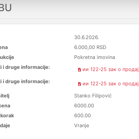
BU
30.6.2026.
ena
6.000,00 RSD
ukcije
Pokretna imovina
i druge informacije:
ии 122-25 зак о продај
i druge informacije:
ии 122-25 зак о продај
itelj
Stanko Filipović
cena
6000.00
i korak
600.00
daje
Vranje