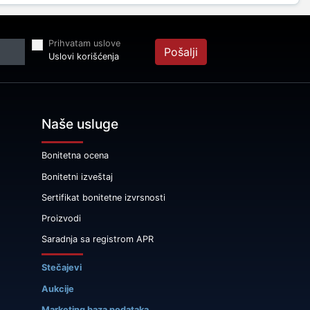
Prihvatam uslove
Pošalji
Uslovi korišćenja
Naše usluge
Bonitetna ocena
Bonitetni izveštaj
Sertifikat bonitetne izvrsnosti
Proizvodi
Saradnja sa registrom APR
Stečajevi
Aukcije
Marketing baza podataka