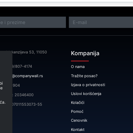
Kompanija
sa: Makenzijeva 53, 11050
rad
fon: 069/807-4174
O nama
Tražite posao?
il:
info@companywall.rs
bi
Izjava o privatnosti
 105340904
je
Uslovi korišćenja
čni broj: 20346400
ća.
Kolačići
165-0007011553073-55
Pomoć
Cenovnik
Kontakt