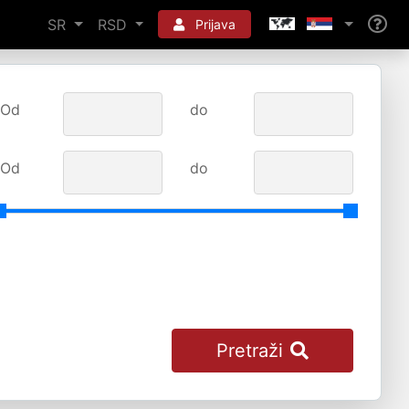
SR
RSD
Prijava
Od
do
Od
do
Pretraži