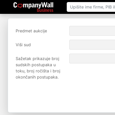
Predmet aukcije
Viši sud
Sažetak prikazuje broj
sudskih postupaka u
toku, broj ročišta i broj
okončanih postupaka.