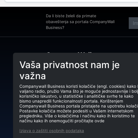
Da li biste želeli da primate
obaveštenja sa portala CompanyWall
Business?
Adre
Beog
Vaša privatnost nam je
Tele
CompanyWall Business od 2013.
važna
godine pomaže subjektima da
E-ma
unaprede poslovanje pronalaženjem i
povezivanjem klijenata.
Companywall Business koristi kolačiće (engl. cookies) kako 
PIB:
valjano radio, pružio Vama što je moguće jednostavnije i bol
CompanyWall Business © 2026
korisničko iskustvo, u statističke i analitičke svrhe te kako
Mati
bismo unapredili funkcionalnosti portala. Korištenjem
Companywall Business portala pristajete na upotrebu kolači
TR: 
Postavke kolačića možete podesiti u Vašem internetskom
pregledniku. Više o kolačićima i načinu kako ih koristimo te
načinu kako ih onemogućiti pročitajte ovde
Izjava o zaštiti osobnih podataka