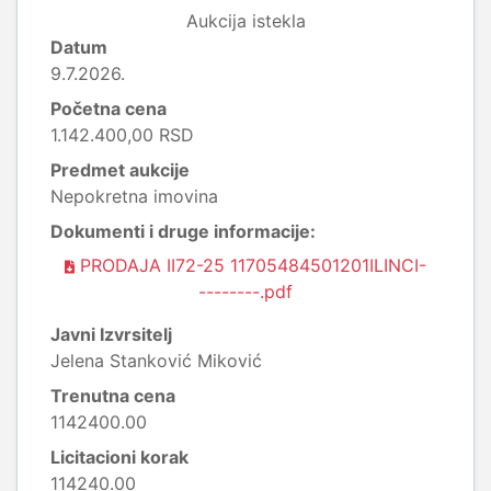
Aukcija istekla
Datum
9.7.2026.
Početna cena
1.142.400,00 RSD
Predmet aukcije
Nepokretna imovina
Dokumenti i druge informacije:
PRODAJA II72-25 11705484501201ILINCI-
--------.pdf
Javni Izvrsitelj
Jelena Stanković Miković
Trenutna cena
1142400.00
Licitacioni korak
114240.00