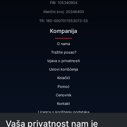
PIB: 105340904
Matični broj: 20346400
TR: 165-0007011553073-55
Kompanija
O nama
Tražite posao?
Izjava o privatnosti
Uslovi korišćenja
Kolačići
Pomoć
Cenovnik
Kontakt
Licenca o korištenju podataka
Naše usluge
Vaša privatnost nam je