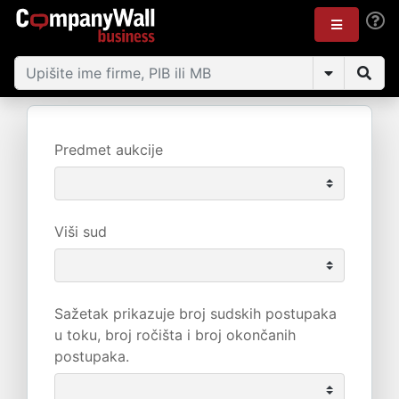
Predmet aukcije
Viši sud
Sažetak prikazuje broj sudskih postupaka
u toku, broj ročišta i broj okončanih
postupaka.