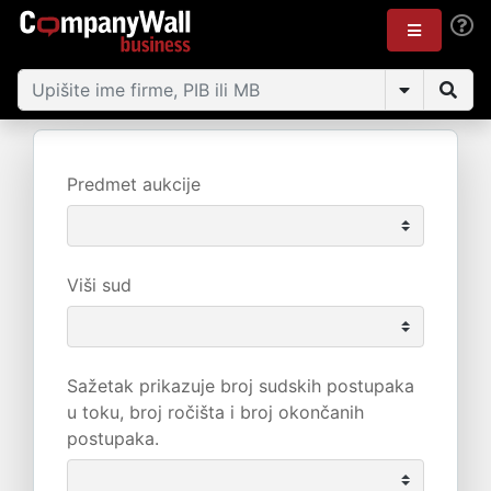
Predmet aukcije
Viši sud
Sažetak prikazuje broj sudskih postupaka
u toku, broj ročišta i broj okončanih
postupaka.