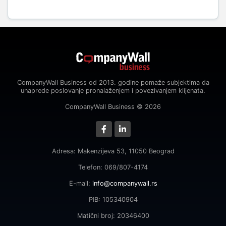
CompanyWall Business od 2013. godine pomaže subjektima da
unaprede poslovanje pronalaženjem i povezivanjem klijenata.
CompanyWall Business © 2026
Adresa: Makenzijeva 53, 11050 Beograd
Telefon: 069/807-4174
E-mail:
info@companywall.rs
PIB: 105340904
Matični broj: 20346400