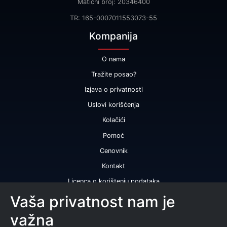
Matični broj: 20346400
TR: 165-0007011553073-55
Kompanija
O nama
Tražite posao?
Izjava o privatnosti
Uslovi korišćenja
Kolačići
Pomoć
Cenovnik
Kontakt
Licenca o korištenju podataka
Naše usluge
Vaša privatnost nam je
važna
Bonitetna ocena