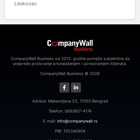
Leskovac
CompanyWall Business od 2013. godine pomaže subjektima da
unaprede poslovanje pronalaženjem i povezivanjem klijenata.
CompanyWall Business © 2026
Adresa: Makenzijeva 53, 11050 Beograd
Telefon: 069/807-4174
E-mail:
info@companywall.rs
PIB: 105340904