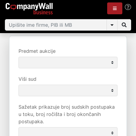
Predmet aukcije
Viši sud
Sažetak prikazuje broj sudskih postupaka
u toku, broj ročišta i broj okončanih
postupaka.