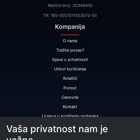
Matični broj: 20346400
TR: 165-0007011553073-55
Kompanija
O nama
Tražite posao?
Izjava o privatnosti
Uslovi korišćenja
Kolačići
Pomoć
Cenovnik
Kontakt
Licenca o korištenju podataka
Naše usluge
Vaša privatnost nam je