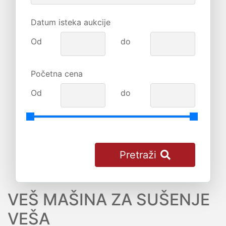
Datum isteka aukcije
Od
do
Početna cena
Od
do
Pretraži
VEŠ MAŠINA ZA SUŠENJE
VEŠA