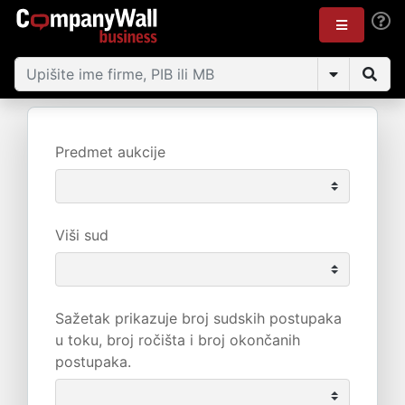
Predmet aukcije
Viši sud
Sažetak prikazuje broj sudskih postupaka
u toku, broj ročišta i broj okončanih
postupaka.