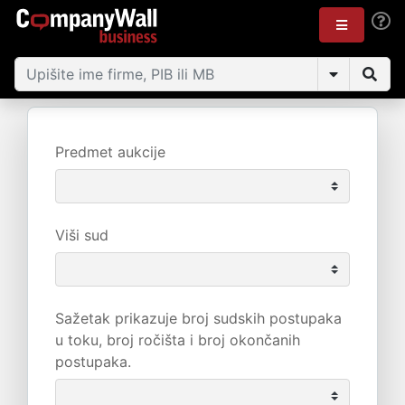
Predmet aukcije
Viši sud
Sažetak prikazuje broj sudskih postupaka
u toku, broj ročišta i broj okončanih
postupaka.