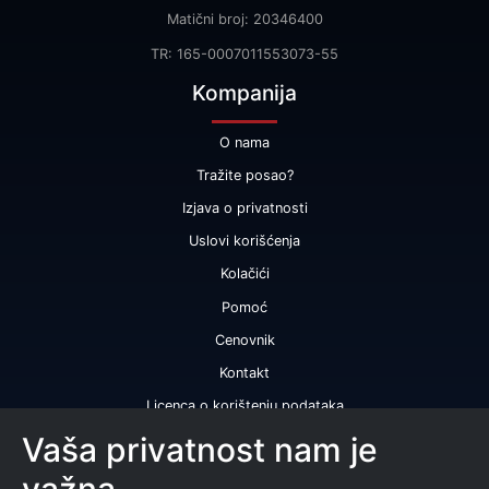
Matični broj: 20346400
TR: 165-0007011553073-55
Kompanija
O nama
Tražite posao?
Izjava o privatnosti
Uslovi korišćenja
Kolačići
Pomoć
Cenovnik
Kontakt
Licenca o korištenju podataka
Naše usluge
Vaša privatnost nam je