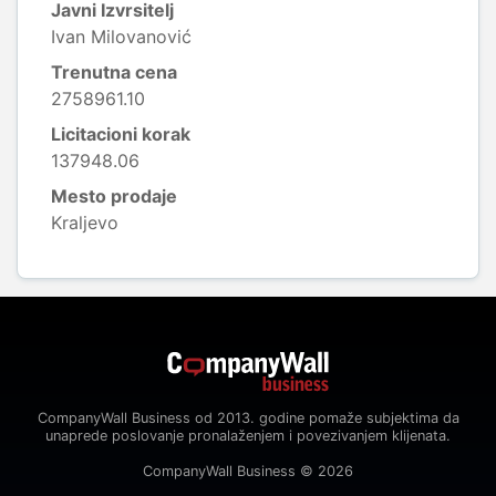
Javni Izvrsitelj
Ivan Milovanović
Trenutna cena
2758961.10
Licitacioni korak
137948.06
Mesto prodaje
Kraljevo
CompanyWall Business od 2013. godine pomaže subjektima da
unaprede poslovanje pronalaženjem i povezivanjem klijenata.
CompanyWall Business © 2026