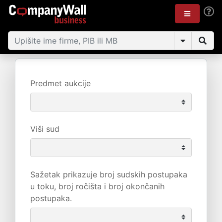
Predmet aukcije
Viši sud
Sažetak prikazuje broj sudskih postupaka
u toku, broj ročišta i broj okončanih
postupaka.