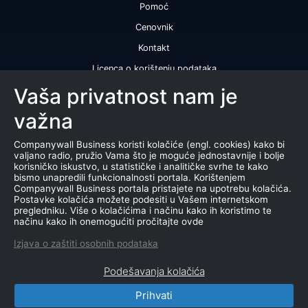
Pomoć
Cenovnik
Kontakt
Licenca o korištenju podataka
Naše usluge
Vaša privatnost nam je
važna
Bonitetna ocena
Bonitetni izveštaj
Companywall Business koristi kolačiće (engl. cookies) kako bi
valjano radio, pružio Vama što je moguće jednostavnije i bolje
Sertifikat bonitetne izvrsnosti
korisničko iskustvo, u statističke i analitičke svrhe te kako
bismo unapredili funkcionalnosti portala. Korištenjem
Proizvodi
Companywall Business portala pristajete na upotrebu kolačića.
Postavke kolačića možete podesiti u Vašem internetskom
Saradnja sa registrom APR
pregledniku. Više o kolačićima i načinu kako ih koristimo te
načinu kako ih onemogućiti pročitajte ovde
Stečajevi
Izjava o zaštiti osobnih podataka
Aukcije
Podešavanja kolačića
Marketing baza podataka
Prihvati