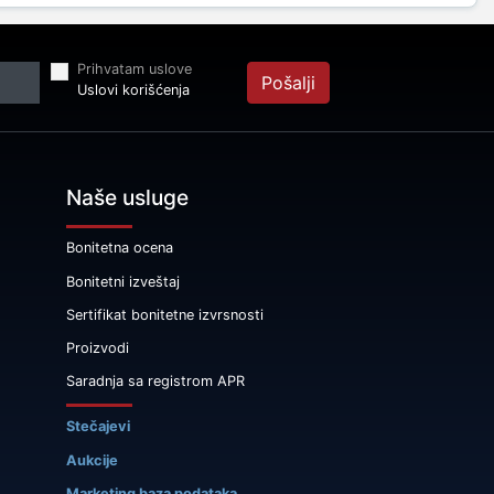
Prihvatam uslove
Pošalji
Uslovi korišćenja
Naše usluge
Bonitetna ocena
Bonitetni izveštaj
Sertifikat bonitetne izvrsnosti
Proizvodi
Saradnja sa registrom APR
Stečajevi
Aukcije
Marketing baza podataka