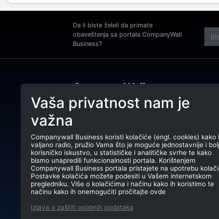
Da li biste želeli da primate
obaveštenja sa portala CompanyWall
Business?
Adre
Beog
Vaša privatnost nam je
Tele
CompanyWall Business od 2013.
važna
godine pomaže subjektima da
E-ma
unaprede poslovanje pronalaženjem i
povezivanjem klijenata.
Companywall Business koristi kolačiće (engl. cookies) kako 
PIB:
valjano radio, pružio Vama što je moguće jednostavnije i bol
CompanyWall Business © 2026
korisničko iskustvo, u statističke i analitičke svrhe te kako
Mati
bismo unapredili funkcionalnosti portala. Korištenjem
Companywall Business portala pristajete na upotrebu kolači
TR: 
Postavke kolačića možete podesiti u Vašem internetskom
pregledniku. Više o kolačićima i načinu kako ih koristimo te
načinu kako ih onemogućiti pročitajte ovde
Izjava o zaštiti osobnih podataka