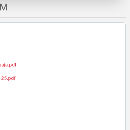
CM
аја.pdf
 25.pdf