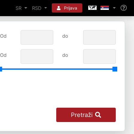
SR
RSD
Prijava
Od
do
Od
do
Pretraži