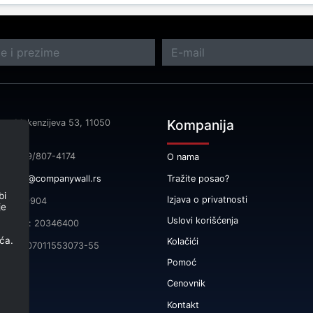
Kompanija
sa: Makenzijeva 53, 11050
rad
fon: 069/807-4174
O nama
Tražite posao?
il:
info@companywall.rs
bi
Izjava o privatnosti
 105340904
je
Uslovi korišćenja
čni broj: 20346400
ća.
Kolačići
165-0007011553073-55
Pomoć
Cenovnik
Kontakt