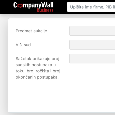
Predmet aukcije
Viši sud
Sažetak prikazuje broj
sudskih postupaka u
toku, broj ročišta i broj
okončanih postupaka.