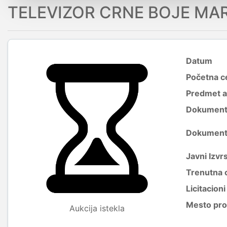
TELEVIZOR CRNE BOJE MA
Datum
Početna c
Predmet a
Dokumenti 
Dokumenti 
Javni Izvrs
Trenutna 
Licitacion
Mesto pro
Aukcija istekla