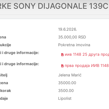
RKE SONY DIJAGONALE 139
19.6.2026.
ena
35.000,00 RSD
ukcije
Pokretna imovina
i druge informacije:
иив 1148 25 друга прод
i druge informacije:
прва продаја ИИВ 1148
itelj
Jelena Marić
cena
35000.00
i korak
3500.00
daje
Lipolist