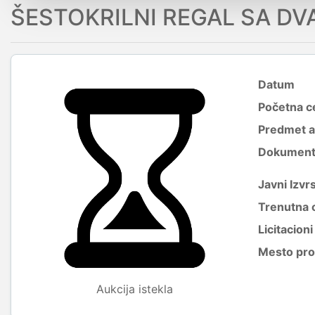
ŠESTOKRILNI REGAL SA DV
Datum
Početna c
Predmet a
Dokumenti 
Javni Izvrs
Trenutna 
Licitacion
Mesto pro
Aukcija istekla