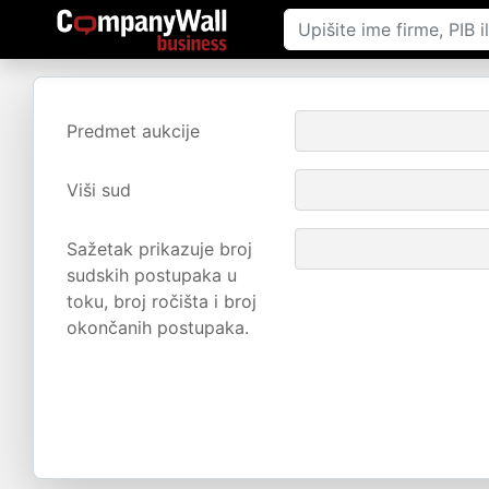
Predmet aukcije
Viši sud
Sažetak prikazuje broj
sudskih postupaka u
toku, broj ročišta i broj
okončanih postupaka.