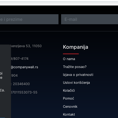
Kompanija
sa: Makenzijeva 53, 11050
rad
fon: 069/807-4174
O nama
Tražite posao?
il:
info@companywall.rs
bi
Izjava o privatnosti
 105340904
je
Uslovi korišćenja
čni broj: 20346400
ća.
Kolačići
165-0007011553073-55
Pomoć
Cenovnik
Kontakt