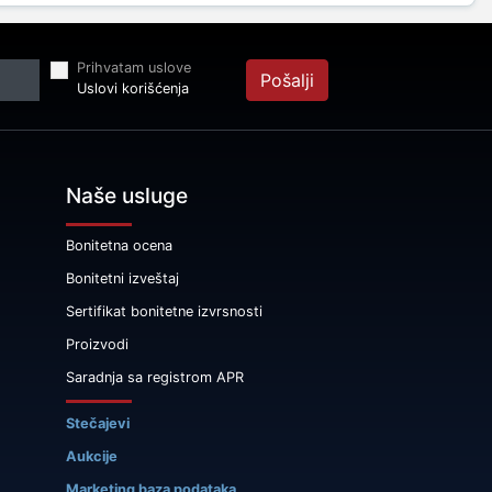
Prihvatam uslove
Pošalji
Uslovi korišćenja
Naše usluge
Bonitetna ocena
Bonitetni izveštaj
Sertifikat bonitetne izvrsnosti
Proizvodi
Saradnja sa registrom APR
Stečajevi
Aukcije
Marketing baza podataka