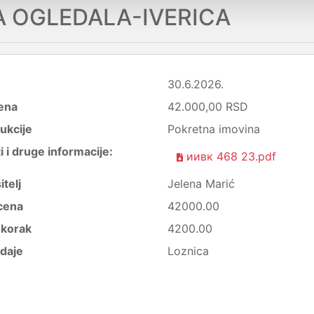
A OGLEDALA-IVERICA
30.6.2026.
ena
42.000,00 RSD
ukcije
Pokretna imovina
i druge informacije:
иивк 468 23.pdf
itelj
Jelena Marić
cena
42000.00
i korak
4200.00
daje
Loznica