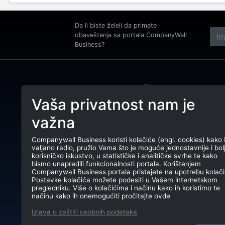
Da li biste želeli da primate
obaveštenja sa portala CompanyWall
Business?
Adre
Beog
Vaša privatnost nam je
Tele
CompanyWall Business od 2013.
važna
godine pomaže subjektima da
E-ma
unaprede poslovanje pronalaženjem i
povezivanjem klijenata.
Companywall Business koristi kolačiće (engl. cookies) kako 
PIB:
valjano radio, pružio Vama što je moguće jednostavnije i bol
CompanyWall Business © 2026
korisničko iskustvo, u statističke i analitičke svrhe te kako
Mati
bismo unapredili funkcionalnosti portala. Korištenjem
Companywall Business portala pristajete na upotrebu kolači
TR: 
Postavke kolačića možete podesiti u Vašem internetskom
pregledniku. Više o kolačićima i načinu kako ih koristimo te
načinu kako ih onemogućiti pročitajte ovde
Izjava o zaštiti osobnih podataka