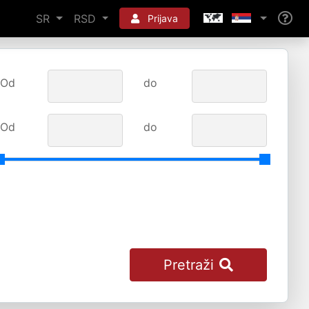
SR
RSD
Prijava
Od
do
Od
do
Pretraži