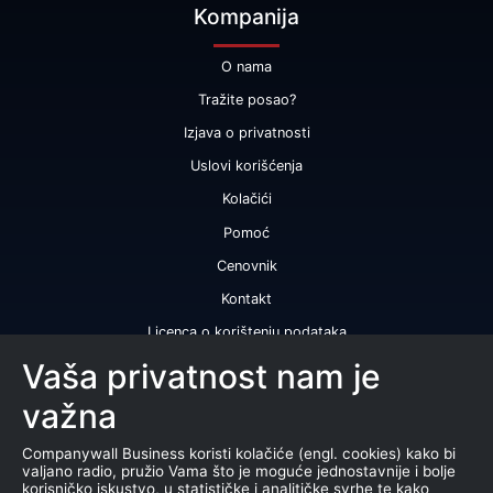
Kompanija
O nama
Tražite posao?
Izjava o privatnosti
Uslovi korišćenja
Kolačići
Pomoć
Cenovnik
Kontakt
Licenca o korištenju podataka
Naše usluge
Vaša privatnost nam je
važna
Bonitetna ocena
Bonitetni izveštaj
Companywall Business koristi kolačiće (engl. cookies) kako bi
valjano radio, pružio Vama što je moguće jednostavnije i bolje
Sertifikat bonitetne izvrsnosti
korisničko iskustvo, u statističke i analitičke svrhe te kako