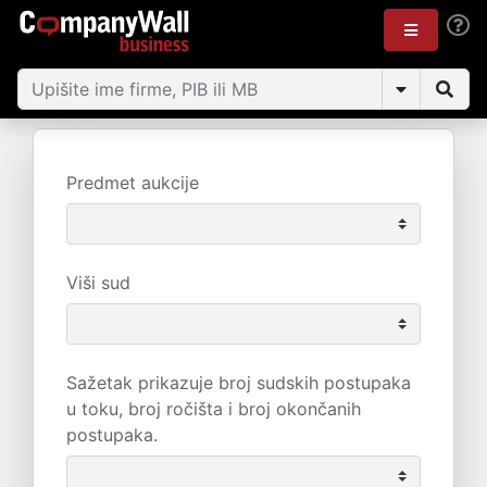
Predmet aukcije
Viši sud
Sažetak prikazuje broj sudskih postupaka
u toku, broj ročišta i broj okončanih
postupaka.