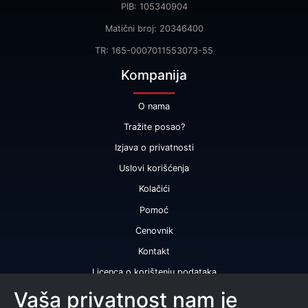
PIB: 105340904
Matični broj: 20346400
TR: 165-0007011553073-55
Kompanija
O nama
Tražite posao?
Izjava o privatnosti
Uslovi korišćenja
Kolačići
Pomoć
Cenovnik
Kontakt
Licenca o korištenju podataka
Naše usluge
Vaša privatnost nam je