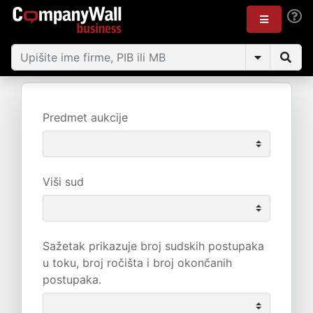
Predmet aukcije
Viši sud
Sažetak prikazuje broj sudskih postupaka
u toku, broj ročišta i broj okončanih
postupaka.