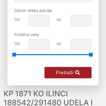
Datum isteka aukcije
Od
do
Početna cena
Od
do
Pretraži
KP 1871 KO ILINCI
188542/291480 UDELA I