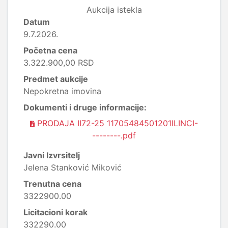
Aukcija istekla
Datum
9.7.2026.
Početna cena
3.322.900,00 RSD
Predmet aukcije
Nepokretna imovina
Dokumenti i druge informacije:
PRODAJA II72-25 11705484501201ILINCI-
--------.pdf
Javni Izvrsitelj
Jelena Stanković Miković
Trenutna cena
3322900.00
Licitacioni korak
332290.00