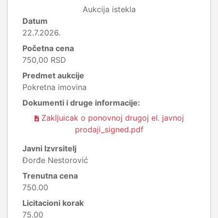
Aukcija istekla
Datum
22.7.2026.
Početna cena
750,00 RSD
Predmet aukcije
Pokretna imovina
Dokumenti i druge informacije:
Zakljuicak o ponovnoj drugoj el. javnoj
prodaji_signed.pdf
Javni Izvrsitelj
Đorđe Nestorović
Trenutna cena
750.00
Licitacioni korak
75.00