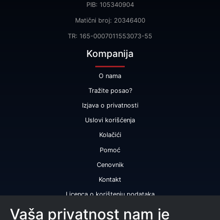
PIB: 105340904
Matični broj: 20346400
TR: 165-0007011553073-55
Kompanija
O nama
Tražite posao?
Izjava o privatnosti
Uslovi korišćenja
Kolačići
Pomoć
Cenovnik
Kontakt
Licenca o korištenju podataka
Naše usluge
Vaša privatnost nam je