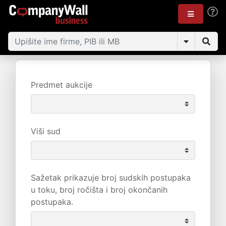
Predmet aukcije
Viši sud
Sažetak prikazuje broj sudskih postupaka
u toku, broj ročišta i broj okončanih
postupaka.