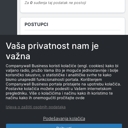
Za
0
suđenja taj podatak ne postoji
POSTUPCI
Vaša privatnost nam je
NEMA SUDSKIH OBJAVA
važna
Companywall Business koristi kolačiće (engl. cookies) kako bi
valjano radio, pružio Vama što je moguće jednostavnije i bolje
ROČIŠTA
korisničko iskustvo, u statističke i analitičke svrhe te kako
bismo unapredili funkcionalnosti portala. Korištenjem
Companywall Business portala pristajete na upotrebu kolačića.
Postavke kolačića možete podesiti u Vašem internetskom
pregledniku. Više o kolačićima i načinu kako ih koristimo te
NEMA SUDSKIH OBJAVA
načinu kako ih onemogućiti pročitajte ovde
Izjava o zaštiti osobnih podataka
Podešavanja kolačića
CompanyWall Business © 2026
|
Kontakt
|
Uslovi