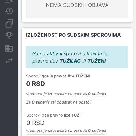
NEMA SUDSKIH OBJAVA
Javne nabavke
Dokumenti i objave
IZLOŽENOST PO SUDSKIM SPOROVIMA
Konkurentske kompanije
Nekretnine i imovina
Samo aktivni sporovi u kojima je
pravno lice
TUŽILAC
ili
TUŽENI
Izvoz
Sporovi gde je pravno lice
TUŽENI
0 RSD
vrednost je izračunata na osnovu
0
suđenja
Za
0
suđenja taj podatak ne postoji
Sporovi gde pravno lice
TUŽI
0 RSD
vrednost je izračunata na osnovu
0
suđenja