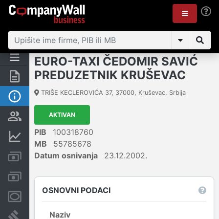
EURO-TAXI ČEDOMIR SAVIĆ
PREDUZETNIK KRUŠEVAC
Rezime
TRIŠE KECLEROVIĆA 37
,
37000
,
Kruševac
,
Srbija
Osnovni podaci
AKTIVAN
Vlasnička struktura
PIB
100318760
Finansijski podaci
MB
55785678
Datum osnivanja
23.12.2002.
Kreditni limit kompanije
Računi i blokade
OSNOVNI PODACI
Menice i zaloge
Naziv
Sudski sporovi