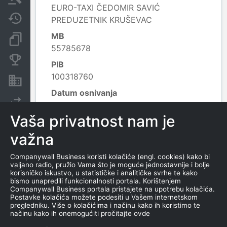
EURO-TAXI ČEDOMIR SAVIĆ
Javne nabavke
PREDUZETNIK KRUŠEVAC
MB
Dokumenti i objave
55785678
Konkurentske kompanije
PIB
100318760
Nekretnine i imovina
Datum osnivanja
Izvoz
23.12.2002.
Vaša privatnost nam je
Delatnost
4932 - Taksi prevoz;
važna
Leaflet
|
© OpenStreetMap contributors
Companywall Business koristi kolačiće (engl. cookies) kako bi
valjano radio, pružio Vama što je moguće jednostavnije i bolje
korisničko iskustvo, u statističke i analitičke svrhe te kako
KONTAKTI
bismo unapredili funkcionalnosti portala. Korištenjem
Companywall Business portala pristajete na upotrebu kolačića.
Postavke kolačića možete podesiti u Vašem internetskom
TEL
pregledniku. Više o kolačićima i načinu kako ih koristimo te
načinu kako ih onemogućiti pročitajte ovde
0637209909