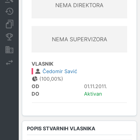
NEMA DIREKTORA
Javne nabavke
Dokumenti i objave
Konkurentske kompanije
NEMA SUPERVIZORA
Nekretnine i imovina
Izvoz
VLASNIK
Čedomir Savić
(100,00%)
OD
01.11.2011.
DO
Aktivan
POPIS STVARNIH VLASNIKA