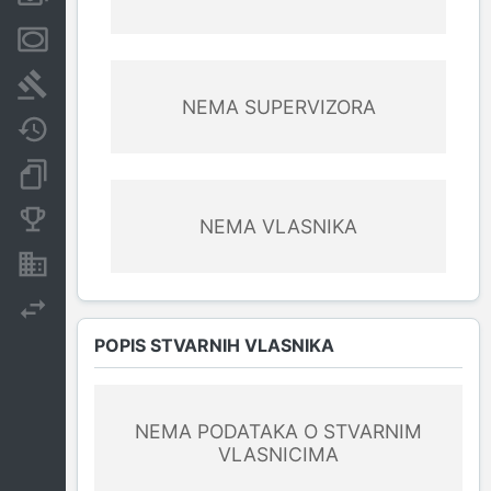
Menice i zaloge
Sudski sporovi
NEMA SUPERVIZORA
Javne nabavke
Dokumenti i objave
Konkurentske kompanije
NEMA VLASNIKA
Nekretnine i imovina
Izvoz
POPIS STVARNIH VLASNIKA
NEMA PODATAKA O STVARNIM
VLASNICIMA