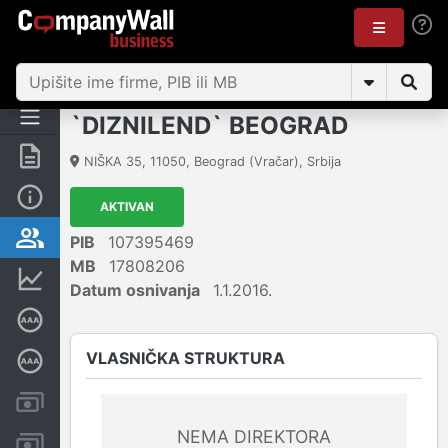
`DIZNILEND` BEOGRAD
Rezime
NIŠKA 35
,
11050
,
Beograd (Vračar)
,
Srbija
Osnovni podaci
AKTIVAN
Vlasnička struktura
PIB
107395469
MB
17808206
Finansijski podaci
Datum osnivanja
1.1.2016.
Sertifikat bonitetne izvrsnosti
VLASNIČKA STRUKTURA
Dubinska bonitetna ocena
Kreditni limit kompanije
NEMA DIREKTORA
Računi i blokade