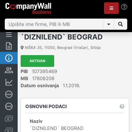
`DIZNILEND` BEOGRAD
Rezime
NIŠKA 35
,
11050
,
Beograd (Vračar)
,
Srbija
Osnovni podaci
AKTIVAN
Vlasnička struktura
PIB
107395469
MB
17808206
Finansijski podaci
Datum osnivanja
1.1.2016.
Sertifikat bonitetne izvrsnosti
OSNOVNI PODACI
Dubinska bonitetna ocena
Kreditni limit kompanije
Naziv
`DIZNILEND` BEOGRAD
Računi i blokade