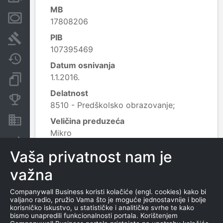
MB
Menice i zaloge
17808206
PIB
Sudski sporovi
107395469
Javne nabavke
Datum osnivanja
1.1.2016.
Dokumenti i objave
Delatnost
Konkurentske kompanije
8510 - Predškolsko obrazovanje;
Nekretnine i imovina
Veličina preduzeća
Mikro
Leaflet
|
© OpenStreetMap contributors
Izvoz
Vaša privatnost nam je
važna
KONTAKTI
Companywall Business koristi kolačiće (engl. cookies) kako bi
valjano radio, pružio Vama što je moguće jednostavnije i bolje
TEL
korisničko iskustvo, u statističke i analitičke svrhe te kako
0113059192
bismo unapredili funkcionalnosti portala. Korištenjem