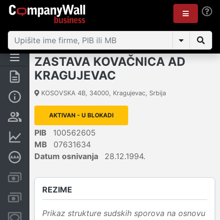
ZASTAVA KOVAČNICA AD
KRAGUJEVAC
Rezime
KOSOVSKA 4B
,
34000
,
Kragujevac
,
Srbija
Osnovni podaci
AKTIVAN - U BLOKADI
Vlasnička struktura
PIB
100562605
Finansijski podaci
MB
07631634
Datum osnivanja
28.12.1994.
Dubinska bonitetna ocena
Kreditni limit kompanije
REZIME
Računi i blokade
Prikaz strukture sudskih sporova na osnovu
Menice i zaloge