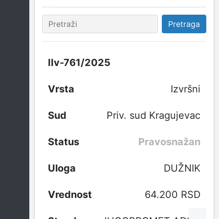
Pretraga
IIv-761/2025
Izvršni
Priv. sud Kragujevac
Pravosnažan
DUŽNIK
64.200 RSD