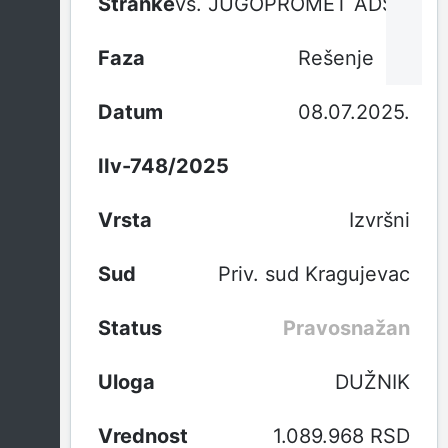
vs. JUGOPROMET ADS DOO
Rešenje
08.07.2025.
IIv-748/2025
Izvršni
Priv. sud Kragujevac
Pravosnažan
DUŽNIK
1.089.968 RSD