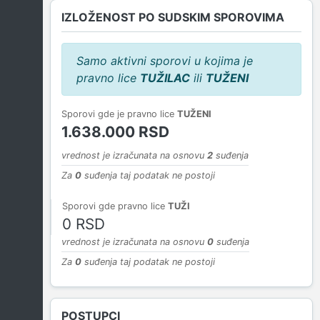
IZLOŽENOST PO SUDSKIM SPOROVIMA
Samo aktivni sporovi u kojima je
pravno lice
TUŽILAC
ili
TUŽENI
Sporovi gde je pravno lice
TUŽENI
1.638.000 RSD
vrednost je izračunata na osnovu
2
suđenja
Za
0
suđenja taj podatak ne postoji
Sporovi gde pravno lice
TUŽI
0 RSD
vrednost je izračunata na osnovu
0
suđenja
Za
0
suđenja taj podatak ne postoji
POSTUPCI