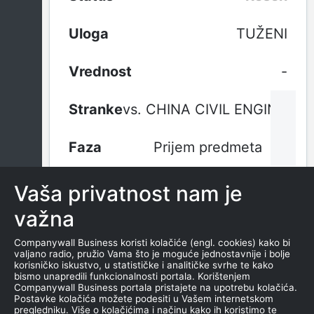
TUŽENI
-
vs. CHINA CIVIL ENGINE
Prijem predmeta
16.09.2024.
Vaša privatnost nam je
važna
1
2
3
Companywall Business koristi kolačiće (engl. cookies) kako bi
valjano radio, pružio Vama što je moguće jednostavnije i bolje
korisničko iskustvo, u statističke i analitičke svrhe te kako
bismo unapredili funkcionalnosti portala. Korištenjem
Companywall Business portala pristajete na upotrebu kolačića.
Postavke kolačića možete podesiti u Vašem internetskom
pregledniku. Više o kolačićima i načinu kako ih koristimo te