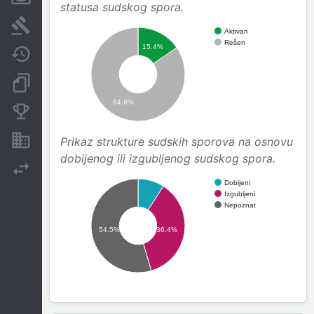
statusa sudskog spora.
Sudski sporovi
Aktivan
Rešen
15.4%
Javne nabavke
Dokumenti i objave
84.6%
Konkurentske kompanije
Nekretnine i imovina
Prikaz strukture sudskih sporova na osnovu
dobijenog ili izgubljenog sudskog spora.
Izvoz
Dobijeni
Izgubljeni
Nepoznat
54.5%
36.4%