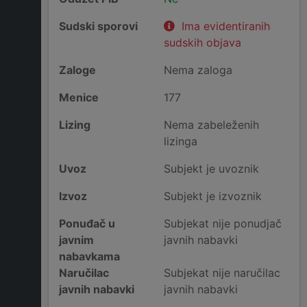
Sudski sporovi
Ima evidentiranih
sudskih objava
Zaloge
Nema zaloga
Menice
177
Lizing
Nema zabeleženih
lizinga
Uvoz
Subjekt je uvoznik
Izvoz
Subjekt je izvoznik
Ponuđač u
Subjekat nije ponudjač
javnim
javnih nabavki
nabavkama
Naručilac
Subjekat nije naručilac
javnih nabavki
javnih nabavki