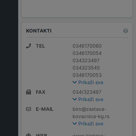
KONTAKTI
TEL
0346170060
0346170054
034323497
034323545
0346170053
Prikaži sve
FAX
034/323497
Prikaži sve
E-MAIL
biro@zastava-
kovacnica-kg.rs
Prikaži sve
WEB
www.zastava-