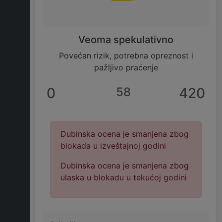
Veoma spekulativno
Povećan rizik, potrebna opreznost i
pažljivo praćenje
0
58
420
Dubinska ocena je smanjena zbog
blokada u izveštajnoj godini
Dubinska ocena je smanjena zbog
ulaska u blokadu u tekućoj godini