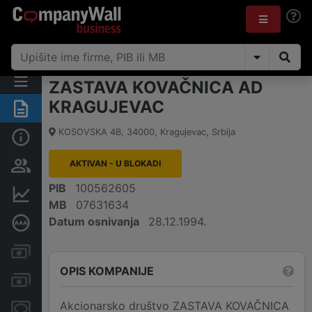
ZASTAVA KOVAČNICA AD
KRAGUJEVAC
Rezime
KOSOVSKA 4B
,
34000
,
Kragujevac
,
Srbija
Osnovni podaci
AKTIVAN - U BLOKADI
Vlasnička struktura
PIB
100562605
Finansijski podaci
MB
07631634
Datum osnivanja
28.12.1994.
Dubinska bonitetna ocena
Kreditni limit kompanije
OPIS KOMPANIJE
Računi i blokade
Akcionarsko društvo ZASTAVA KOVAČNICA
Menice i zaloge