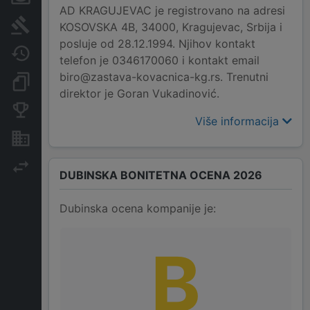
AD KRAGUJEVAC je registrovano na adresi
Sudski sporovi
KOSOVSKA 4B, 34000, Kragujevac, Srbija i
posluje od 28.12.1994. Njihov kontakt
Javne nabavke
telefon je 0346170060 i kontakt email
biro@zastava-kovacnica-kg.rs. Trenutni
Dokumenti i objave
direktor je Goran Vukadinović.
Konkurentske kompanije
Više informacija
Nekretnine i imovina
Izvoz
DUBINSKA BONITETNA OCENA 2026
Dubinska ocena kompanije je:
B