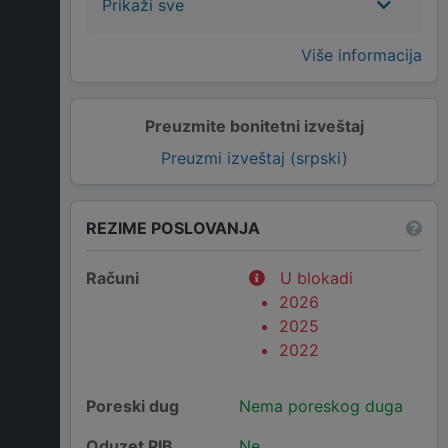
Prikaži sve
Više informacija
Preuzmite bonitetni izveštaj
Preuzmi izveštaj (srpski)
REZIME POSLOVANJA
Računi
U blokadi
2026
2025
2022
Poreski dug
Nema poreskog duga
Oduzet PIB
Ne