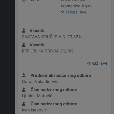
kovacnica-kg.rs
Prikaži sve
Vlasnik
ZASTAVA ORUŽJE A.D. 73,82%
Vlasnik
REPUBLIKA SRBIJA 26,18%
Prikaži sve
Predsednik nadzornog odbora
Goran Vukadinović
Član nadzornog odbora
Ljubina Matović
Član nadzornog odbora
Ivan Isaković