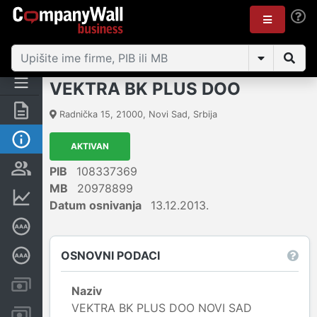
VEKTRA BK PLUS DOO
Rezime
Radnička 15
,
21000
,
Novi Sad
,
Srbija
Osnovni podaci
AKTIVAN
Vlasnička struktura
PIB
108337369
MB
20978899
Finansijski podaci
Datum osnivanja
13.12.2013.
Sertifikat bonitetne izvrsnosti
OSNOVNI PODACI
Dubinska bonitetna ocena
Kreditni limit kompanije
Naziv
VEKTRA BK PLUS DOO NOVI SAD
Računi i blokade