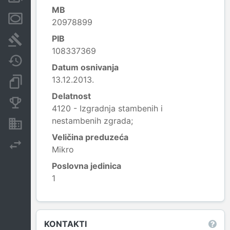
MB
Menice i zaloge
20978899
PIB
Sudski sporovi
108337369
Javne nabavke
Datum osnivanja
13.12.2013.
Dokumenti i objave
Delatnost
Konkurentske kompanije
4120 - Izgradnja stambenih i
nestambenih zgrada;
Nekretnine i imovina
Veličina preduzeća
Izvoz
Mikro
Poslovna jedinica
1
Leaflet
|
© OpenStreetMap contributors
KONTAKTI