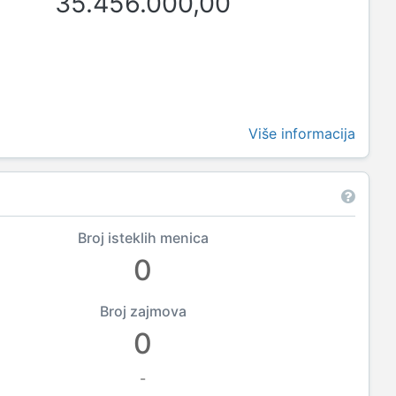
35.456.000,00
Više informacija
Broj isteklih menica
0
Broj zajmova
0
-