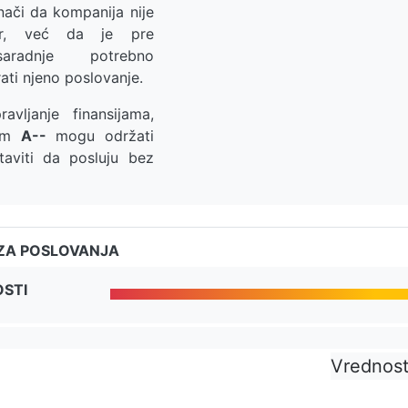
ači da kompanija nije
ner, već da je pre
aradnje potrebno
irati njeno poslovanje.
avljanje finansijama,
nom
A--
mogu održati
staviti da posluju bez
ZA POSLOVANJA
OSTI
Vrednos