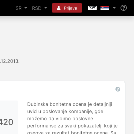
SR
RSD
Prijava
.12.2013.
Dubinska bonitetna ocena je detaljniji
uvid u poslovanje kompanije, gde
možemo da vidimo poslovne
420
performanse za svaki pokazatelj, koji je
osnova za rezultat bonitetne ocene. Sa