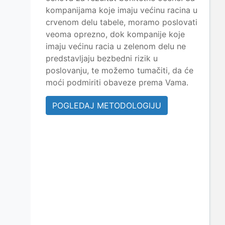
kompanijama koje imaju većinu racina u
crvenom delu tabele, moramo poslovati
veoma oprezno, dok kompanije koje
imaju većinu racia u zelenom delu ne
predstavljaju bezbedni rizik u
poslovanju, te možemo tumačiti, da će
moći podmiriti obaveze prema Vama.
POGLEDAJ METODOLOGIJU