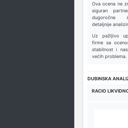
Ova ocena ne zn
siguran part
dugoročne s
detaljnije analiz
Uz pažljivo upr
firme sa oce
stabilnost i na
većih problema.
DUBINSKA ANALI
RACIO LIKVIDN