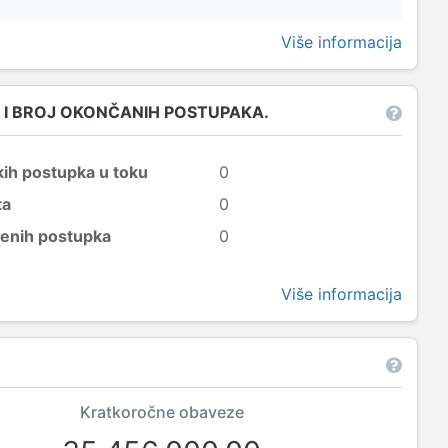
Više informacija
 I BROJ OKONČANIH POSTUPAKA.
kih postupka u toku
0
ta
0
šenih postupka
0
Više informacija
Kratkoročne obaveze