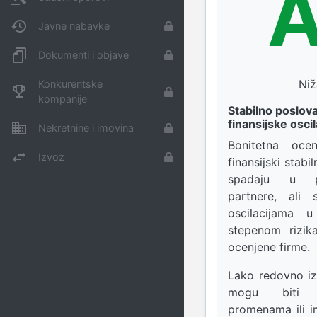
A
Javne nabavke
Dokumenti i objave
Niž
Konkurentske
kompanije
Stabilno poslova
finansijske oscil
Nekretnine i imovina
Bonitetna oc
Izvoz
finansijski stabi
spadaju u p
partnere, ali 
oscilacijama 
stepenom rizik
ocenjene firme.
Lako redovno iz
mogu biti p
promenama ili i