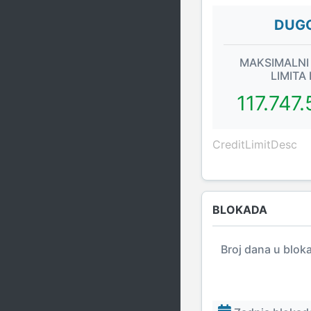
DUGO
MAKSIMALNI
LIMITA
117.747
CreditLimitDesc
BLOKADA
Broj dana u blok