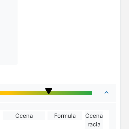
t
Ocena
Formula
Ocena
racia