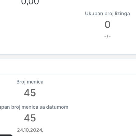
0,00
Ukupan broj lizinga
0
-/-
Broj menica
45
pan broj menica sa datumom
45
24.10.2024.