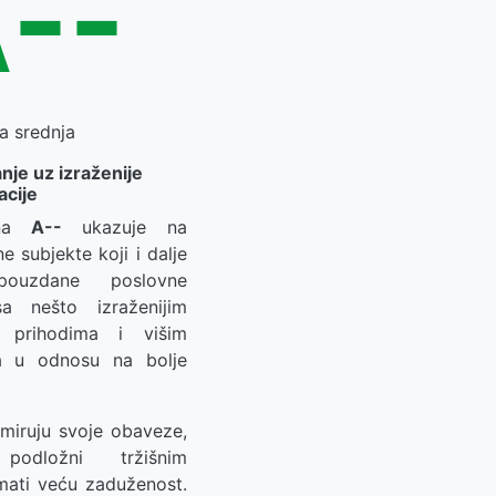
--
a srednja
nje uz izraženije
acije
ena
A--
ukazuje na
lne subjekte koji i dalje
ouzdane poslovne
sa nešto izraženijim
u prihodima i višim
a u odnosu na bolje
miruju svoje obaveze,
odložni tržišnim
mati veću zaduženost.