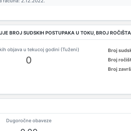
 računa: 2.12.2022.
UJE BROJ SUDSKIH POSTUPAKA U TOKU, BROJ ROČIŠTA
kih objava u tekucoj godini (Tuženi)
Broj suds
0
Broj ročiš
Broj zavr
Dugoročne obaveze