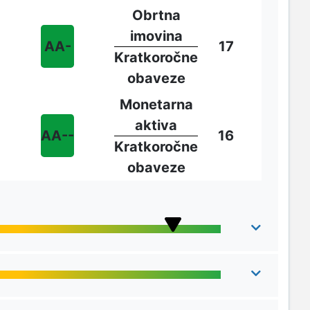
Obrtna
imovina
AA-
17
Kratkoročne
obaveze
Monetarna
aktiva
AA--
16
Kratkoročne
obaveze