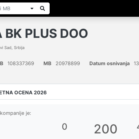
 BK PLUS DOO
vi Sad
,
Srbija
IB
108337369
MB
20978899
Datum osnivanja
13
ETNA OCENA 2026
kompanije je:
0
200