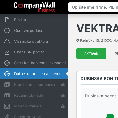
Rezime
VEKTRA
Osnovni podaci
Radnička 15
,
21000
,
No
Vlasnička struktura
Finansijski podaci
P
AKTIVAN
Sertifikat bonitetne izvrsnosti
Dubinska bonitetna ocena
DUBINSKA BONIT
Kreditni limit kompanije
Računi i blokade
Dubinska ocena 
Menice i zaloge
Sudski sporovi