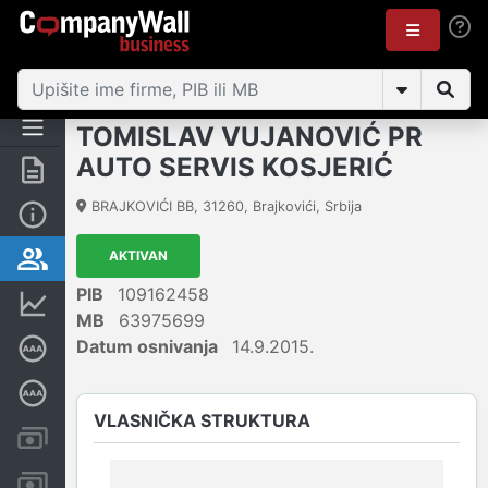
TOMISLAV VUJANOVIĆ PR
AUTO SERVIS KOSJERIĆ
Rezime
BRAJKOVIĆI BB
,
31260
,
Brajkovići
,
Srbija
Osnovni podaci
AKTIVAN
Vlasnička struktura
PIB
109162458
Finansijski podaci
MB
63975699
Datum osnivanja
14.9.2015.
Sertifikat bonitetne izvrsnosti
Dubinska bonitetna ocena
VLASNIČKA STRUKTURA
Kreditni limit kompanije
Računi i blokade