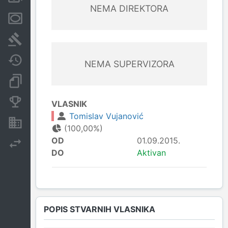
NEMA DIREKTORA
Menice i zaloge
Sudski sporovi
Javne nabavke
NEMA SUPERVIZORA
Dokumenti i objave
Konkurentske kompanije
VLASNIK
Tomislav Vujanović
Nekretnine i imovina
(100,00%)
OD
01.09.2015.
Izvoz
DO
Aktivan
POPIS STVARNIH VLASNIKA