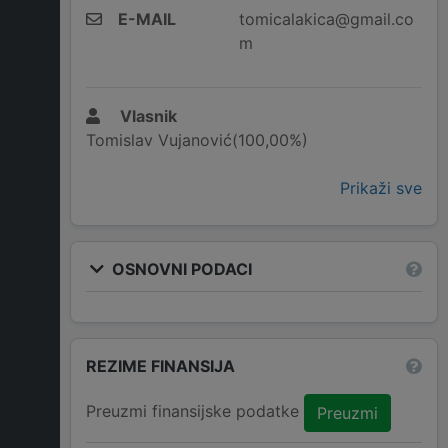
E-MAIL
tomicalakica@gmail.co
m
Vlasnik
Tomislav Vujanović(100,00%)
Prikaži sve
OSNOVNI PODACI
REZIME FINANSIJA
Preuzmi finansijske podatke
Preuzmi