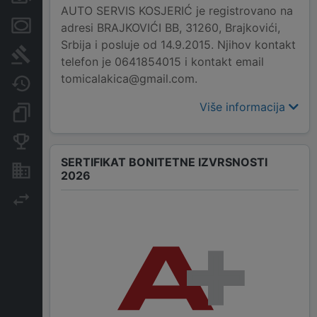
AUTO SERVIS KOSJERIĆ je registrovano na
Menice i zaloge
adresi BRAJKOVIĆI BB, 31260, Brajkovići,
Srbija i posluje od 14.9.2015. Njihov kontakt
Sudski sporovi
telefon je 0641854015 i kontakt email
tomicalakica@gmail.com.
Javne nabavke
Više informacija
Dokumenti i objave
Konkurentske kompanije
SERTIFIKAT BONITETNE IZVRSNOSTI
Nekretnine i imovina
2026
Izvoz