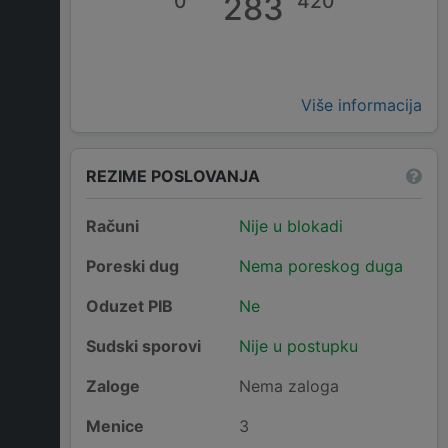
0
283
420
Više informacija
REZIME POSLOVANJA
Računi
Nije u blokadi
Poreski dug
Nema poreskog duga
Oduzet PIB
Ne
Sudski sporovi
Nije u postupku
Zaloge
Nema zaloga
Menice
3