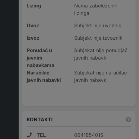
Lizing
Nema zabeleženih
lizinga
Uvoz
Subjekt nije uvoznik
Izvoz
Subjekt nije izvoznik
Ponuđač u
Subjekat nije ponudjač
javnim
javnih nabavki
nabavkama
Naručilac
Subjekat nije naručilac
javnih nabavki
javnih nabavki
KONTAKTI
TEL
0641854015