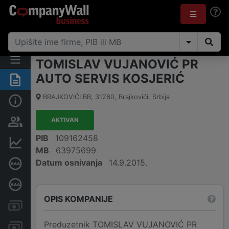
TOMISLAV VUJANOVIĆ PR
AUTO SERVIS KOSJERIĆ
Rezime
BRAJKOVIĆI BB
,
31260
,
Brajkovići
,
Srbija
Osnovni podaci
AKTIVAN
Vlasnička struktura
PIB
109162458
Finansijski podaci
MB
63975699
Datum osnivanja
14.9.2015.
Sertifikat bonitetne izvrsnosti
Dubinska bonitetna ocena
OPIS KOMPANIJE
Kreditni limit kompanije
Preduzetnik TOMISLAV VUJANOVIĆ PR
Računi i blokade