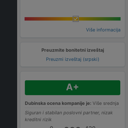
Više informacija
Preuzmite bonitetni izveštaj
Preuzmi izveštaj (srpski)
A+
Dubinska ocena kompanije je:
Više srednja
Siguran i stabilan poslovni partner, nizak
kreditni rizik