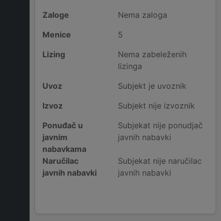
Zaloge
Nema zaloga
Menice
5
Lizing
Nema zabeleženih
lizinga
Uvoz
Subjekt je uvoznik
Izvoz
Subjekt nije izvoznik
Ponuđač u
Subjekat nije ponudjač
javnim
javnih nabavki
nabavkama
Naručilac
Subjekat nije naručilac
javnih nabavki
javnih nabavki