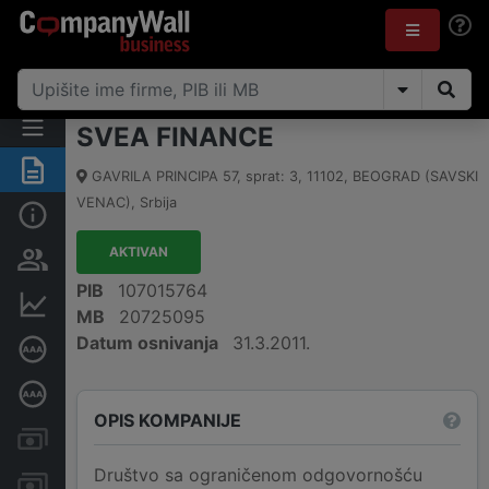
SVEA FINANCE
Rezime
GAVRILA PRINCIPA 57, sprat: 3
,
11102
,
BEOGRAD (SAVSKI
VENAC)
,
Srbija
Osnovni podaci
AKTIVAN
Vlasnička struktura
PIB
107015764
Finansijski podaci
MB
20725095
Datum osnivanja
31.3.2011.
Sertifikat bonitetne izvrsnosti
Dubinska bonitetna ocena
OPIS KOMPANIJE
Kreditni limit kompanije
Društvo sa ograničenom odgovornošću
Računi i blokade