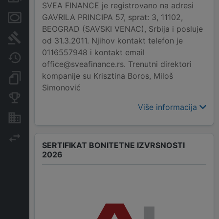
SVEA FINANCE je registrovano na adresi
GAVRILA PRINCIPA 57, sprat: 3, 11102,
Menice i zaloge
BEOGRAD (SAVSKI VENAC), Srbija i posluje
Sudski sporovi
od 31.3.2011. Njihov kontakt telefon je
0116557948 i kontakt email
Javne nabavke
office@sveafinance.rs. Trenutni direktori
kompanije su Krisztina Boros, Miloš
Dokumenti i objave
Simonović
Konkurentske kompanije
Više informacija
Nekretnine i imovina
Izvoz
SERTIFIKAT BONITETNE IZVRSNOSTI
2026