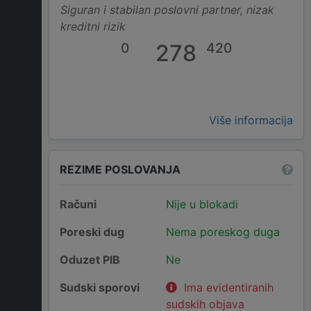
Siguran i stabilan poslovni partner, nizak
kreditni rizik
0
278
420
Više informacija
REZIME POSLOVANJA
Računi
Nije u blokadi
Poreski dug
Nema poreskog duga
Oduzet PIB
Ne
Sudski sporovi
Ima evidentiranih
sudskih objava