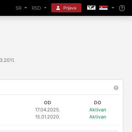
SR
RSD
Prijava
.3.2011.
OD
DO
17.04.2025.
Aktivan
15.01.2020.
Aktivan