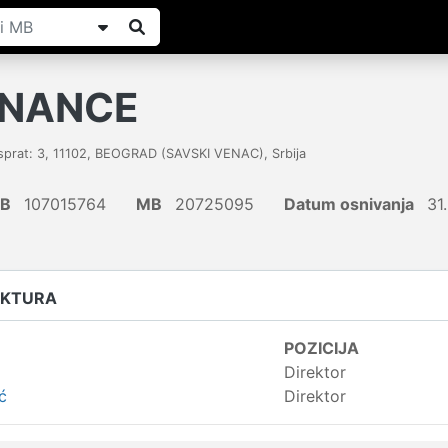
INANCE
prat: 3
,
11102
,
BEOGRAD (SAVSKI VENAC)
,
Srbija
IB
107015764
MB
20725095
Datum osnivanja
31
UKTURA
POZICIJA
Direktor
ć
Direktor