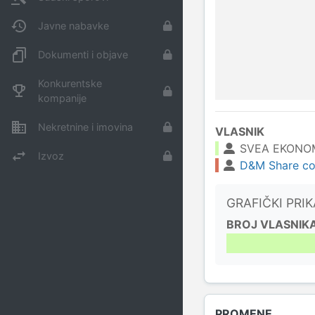
Javne nabavke
Dokumenti i objave
Konkurentske
kompanije
Nekretnine i imovina
VLASNIK
SVEA EKONOM
Izvoz
D&M Share con
GRAFIČKI PRI
BROJ VLASNIK
PROMENE