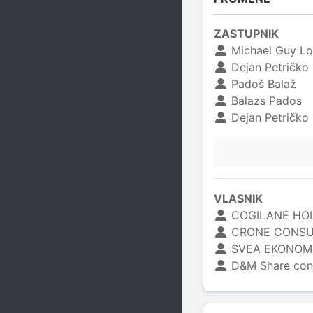
ZASTUPNIK
Michael Guy L
Dejan Petričko
Padoš Balaž
Balazs Pados
Dejan Petričko
VLASNIK
COGILANE HOL
CRONE CONSU
SVEA EKONOMI
D&M Share cons