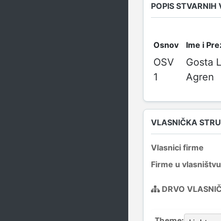
POPIS STVARNIH
Osnov
Ime i Pr
OSV
Gosta 
1
Agren
VLASNIČKA STR
Vlasnici firme
Firme u vlasništvu
DRVO VLASNI
Theme: