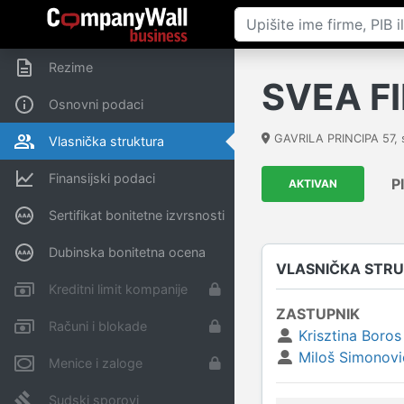
Rezime
SVEA F
Osnovni podaci
GAVRILA PRINCIPA 57, s
Vlasnička struktura
Finansijski podaci
P
AKTIVAN
Sertifikat bonitetne izvrsnosti
Dubinska bonitetna ocena
VLASNIČKA STR
Kreditni limit kompanije
ZASTUPNIK
Računi i blokade
Krisztina Boros
Miloš Simonovi
Menice i zaloge
Sudski sporovi