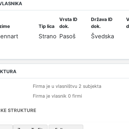
 VLASNIKA
Vrsta ID
Država ID
V
ezime
Tip lica
dok.
dok.
d
Lennart
Strano
Pasoš
Švedska
UKTURA
Firma je u vlasništvu 2 subjekta
Firma je vlasnik 0 firmi
ČKE STRUKTURE