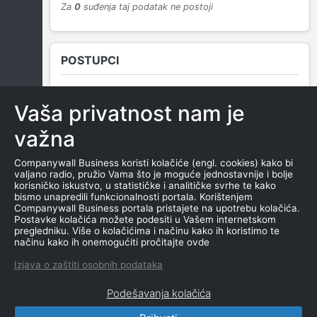
Za
0
suđenja taj podatak ne postoji
POSTUPCI
Vaša privatnost nam je
NEMA SUDSKIH OBJAVA
važna
Companywall Business koristi kolačiće (engl. cookies) kako bi
valjano radio, pružio Vama što je moguće jednostavnije i bolje
ROČIŠTA
korisničko iskustvo, u statističke i analitičke svrhe te kako
bismo unapredili funkcionalnosti portala. Korištenjem
Companywall Business portala pristajete na upotrebu kolačića.
Postavke kolačića možete podesiti u Vašem internetskom
pregledniku. Više o kolačićima i načinu kako ih koristimo te
NEMA SUDSKIH OBJAVA
načinu kako ih onemogućiti pročitajte ovde
Izjava o zaštiti osobnih podataka
Podešavanja kolačića
CompanyWall Business © 2026
|
Kontakt
|
Uslovi