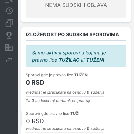
NEMA SUDSKIH OBJAVA
Javne nabavke
Dokumenti i objave
IZLOŽENOST PO SUDSKIM SPOROVIMA
Konkurentske kompanije
Nekretnine i imovina
Samo aktivni sporovi u kojima je
pravno lice
TUŽILAC
ili
TUŽENI
Izvoz
Sporovi gde je pravno lice
TUŽENI
0 RSD
vrednost je izračunata na osnovu
0
suđenja
Za
0
suđenja taj podatak ne postoji
Sporovi gde pravno lice
TUŽI
0 RSD
vrednost je izračunata na osnovu
0
suđenja