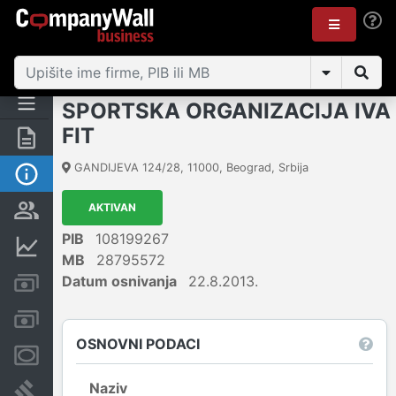
SPORTSKA ORGANIZACIJA IVA
FIT
Rezime
GANDIJEVA 124/28
,
11000
,
Beograd
,
Srbija
Osnovni podaci
AKTIVAN
Vlasnička struktura
PIB
108199267
Finansijski podaci
MB
28795572
Datum osnivanja
22.8.2013.
Kreditni limit kompanije
Računi i blokade
OSNOVNI PODACI
Menice i zaloge
Naziv
Sudski sporovi