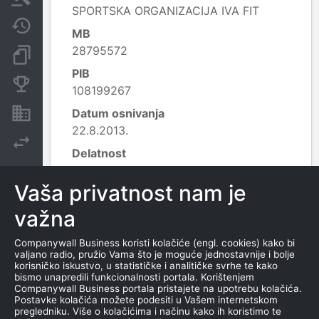
SPORTSKA ORGANIZACIJA IVA FIT
Javne nabavke
MB
28795572
Dokumenti i objave
PIB
Konkurentske kompanije
108199267
Datum osnivanja
Nekretnine i imovina
22.8.2013.
Izvoz
Delatnost
9319 - Ostale sportske delatnosti;
Vaša privatnost nam je
Veličina preduzeća
Mikro
važna
Leaflet
|
© OpenStreetMap contributors
Companywall Business koristi kolačiće (engl. cookies) kako bi
valjano radio, pružio Vama što je moguće jednostavnije i bolje
korisničko iskustvo, u statističke i analitičke svrhe te kako
KONTAKTI
bismo unapredili funkcionalnosti portala. Korištenjem
Companywall Business portala pristajete na upotrebu kolačića.
Postavke kolačića možete podesiti u Vašem internetskom
TEL
pregledniku. Više o kolačićima i načinu kako ih koristimo te