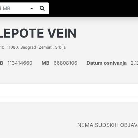
LEPOTE VEIN
10
,
11080
,
Beograd (Zemun)
,
Srbija
IB
113414660
MB
66808106
Datum osnivanja
2.1
NEMA SUDSKIH OBJAV