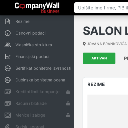
Rezime
SALON 
Osnovni podaci
JOVANA BRANKOVIĆA 
Vlasnička struktura
Finansijski podaci
P
AKTIVAN
Sertifikat bonitetne izvrsnosti
Dubinska bonitetna ocena
REZIME
Kreditni limit kompanije
Računi i blokade
Menice i zaloge
Sudski sporovi