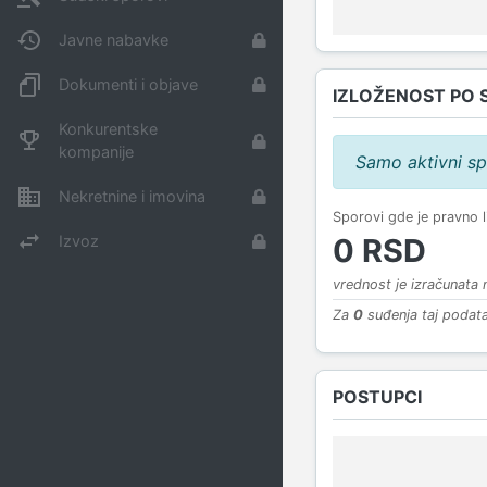
Javne nabavke
Dokumenti i objave
IZLOŽENOST PO 
Konkurentske
kompanije
Samo aktivni sp
Nekretnine i imovina
Sporovi gde je pravno 
Izvoz
0 RSD
vrednost je izračunata
Za
0
suđenja taj podata
POSTUPCI