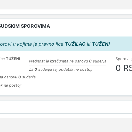
SUDSKIM SPOROVIMA
orovi u kojima je pravno lice
TUŽILAC
ili
TUŽENI
lice
TUŽENI
Sporovi 
vrednost je izračunata na osnovu
0
suđenja
0 R
Za
0
suđenja taj podatak ne postoji
 na osnovu
0
suđenja
k ne postoji