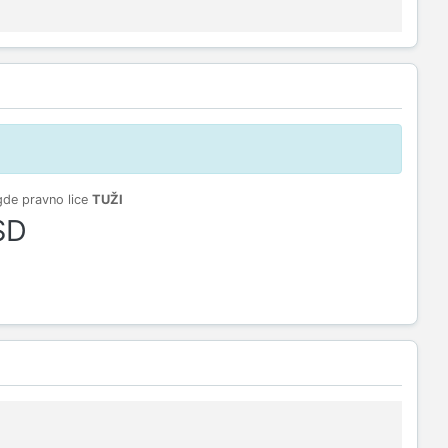
gde pravno lice
TUŽI
SD