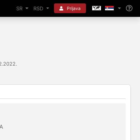
SR
RSD
Prijava
2.2022.
A