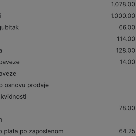
i
1.078.0
i
1.000.00
gubitak
66.00
114.00
a
128.00
obaveze
14.00
aveze
po osnovu prodaje
ikvidnosti
78.00
h
o plata po zaposlenom
64.25