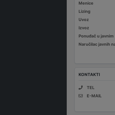
Menice
Lizing
Uvoz
Izvoz
Ponuđač u javnim
Naručilac javnih n
KONTAKTI
TEL
E-MAIL