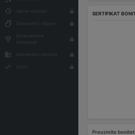
Javne nabavke
SERTIFIKAT BONI
Dokumenti i objave
Konkurentske
kompanije
Nekretnine i imovina
Izvoz
Preuzmite bonitetn