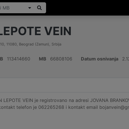
LEPOTE VEIN
10
,
11080
,
Beograd (Zemun)
,
Srbija
IB
113414660
MB
66808106
Datum osnivanja
2.1
 LEPOTE VEIN je registrovano na adresi JOVANA BRANKOVIĆ
 kontakt telefon je 062265268 i kontakt email bojanvein@g