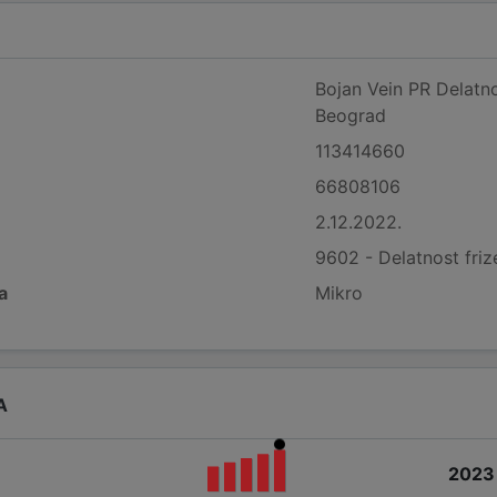
Bojan Vein PR Delatno
Beograd
113414660
66808106
2.12.2022.
9602 - Delatnost friz
a
Mikro
A
2023