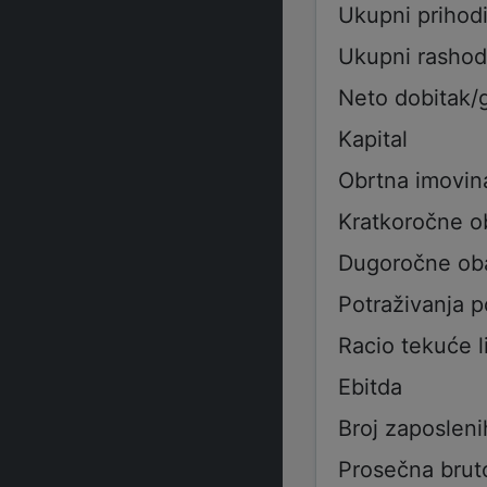
Ukupni prihod
Ukupni rashod
Neto dobitak/
Kapital
Obrtna imovin
Kratkoročne 
Dugoročne ob
Potraživanja 
Racio tekuće l
Ebitda
Broj zaposleni
Prosečna brut