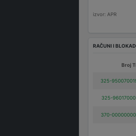
izvor: APR
RAČUNI I BLOKA
Broj T
325-95007001
325-96017000
370-00000000