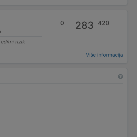
0
283
420
a
editni rizik
Više informacija