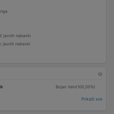
inga
č javnih nabavki
c javnih nabavki
ik
Bojan Vein(100,00%)
Prikaži sve