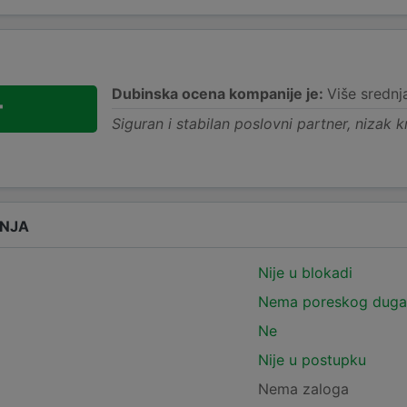
Dubinska ocena kompanije je:
Više srednj
+
Siguran i stabilan poslovni partner, nizak kr
ANJA
Nije u blokadi
Nema poreskog duga
Ne
Nije u postupku
Nema zaloga