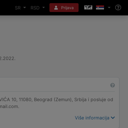
SR
RSD
Prijava
2.2022.
A 10, 11080, Beograd (Zemun), Srbija i posluje od
mail.com.
Više informacija