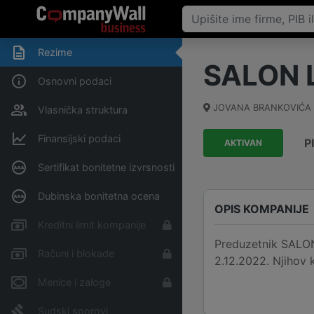
Rezime
SALON 
Osnovni podaci
JOVANA BRANKOVIĆA 
Vlasnička struktura
Finansijski podaci
P
AKTIVAN
Sertifikat bonitetne izvrsnosti
Dubinska bonitetna ocena
OPIS KOMPANIJE
Kreditni limit kompanije
Preduzetnik SALON
Računi i blokade
2.12.2022. Njihov
Menice i zaloge
Sudski sporovi