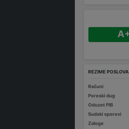
A
REZIME POSLOV
Računi
Poreski dug
Oduzet PIB
Sudski sporovi
Zaloge