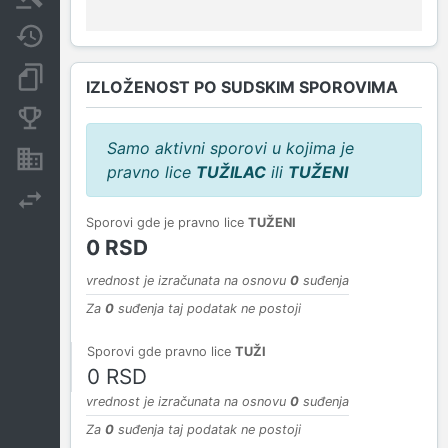
Javne nabavke
Dokumenti i objave
IZLOŽENOST PO SUDSKIM SPOROVIMA
Konkurentske kompanije
Samo aktivni sporovi u kojima je
Nekretnine i imovina
pravno lice
TUŽILAC
ili
TUŽENI
Izvoz
Sporovi gde je pravno lice
TUŽENI
0 RSD
vrednost je izračunata na osnovu
0
suđenja
Za
0
suđenja taj podatak ne postoji
Sporovi gde pravno lice
TUŽI
0 RSD
vrednost je izračunata na osnovu
0
suđenja
Za
0
suđenja taj podatak ne postoji