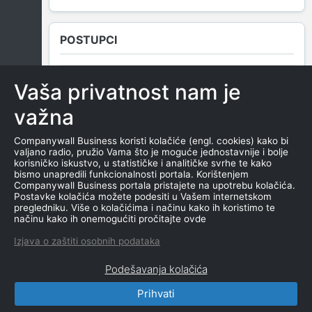
POSTUPCI
Vaša privatnost nam je
NEMA SUDSKIH OBJAVA
važna
Companywall Business koristi kolačiće (engl. cookies) kako bi
valjano radio, pružio Vama što je moguće jednostavnije i bolje
ROČIŠTA
korisničko iskustvo, u statističke i analitičke svrhe te kako
bismo unapredili funkcionalnosti portala. Korištenjem
Companywall Business portala pristajete na upotrebu kolačića.
Postavke kolačića možete podesiti u Vašem internetskom
pregledniku. Više o kolačićima i načinu kako ih koristimo te
NEMA SUDSKIH OBJAVA
načinu kako ih onemogućiti pročitajte ovde
Izjava o zaštiti osobnih podataka
Podešavanja kolačića
Prihvati
CompanyWall Business © 2026
|
Kontakt
|
Uslovi
korišćenja
|
Izjava o privatnosti