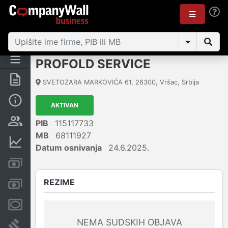
PROFOLD SERVICE
Rezime
SVETOZARA MARKOVIĆA 61
,
26300
,
Vršac
,
Srbija
Osnovni podaci
AKTIVAN
Vlasnička struktura
PIB
115117733
MB
68111927
Finansijski podaci
Datum osnivanja
24.6.2025.
Kreditni limit kompanije
REZIME
Računi i blokade
Menice i zaloge
NEMA SUDSKIH OBJAVA
Sudski sporovi