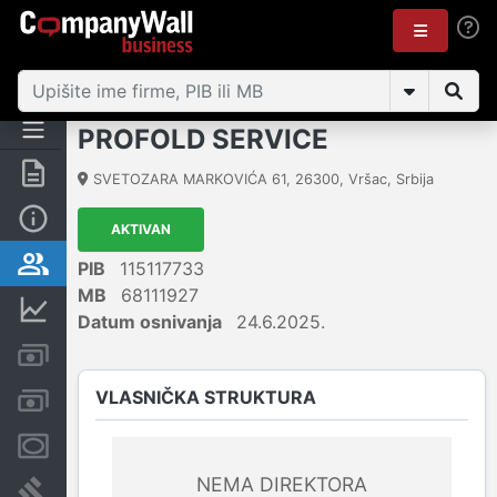
PROFOLD SERVICE
Rezime
SVETOZARA MARKOVIĆA 61
,
26300
,
Vršac
,
Srbija
Osnovni podaci
AKTIVAN
Vlasnička struktura
PIB
115117733
MB
68111927
Finansijski podaci
Datum osnivanja
24.6.2025.
Kreditni limit kompanije
VLASNIČKA STRUKTURA
Računi i blokade
Menice i zaloge
NEMA DIREKTORA
Sudski sporovi