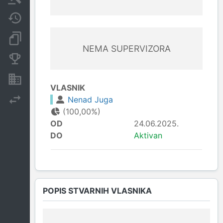
Javne nabavke
Dokumenti i objave
NEMA SUPERVIZORA
Konkurentske kompanije
Nekretnine i imovina
VLASNIK
Nenad Juga
Izvoz
(100,00%)
OD
24.06.2025.
DO
Aktivan
POPIS STVARNIH VLASNIKA