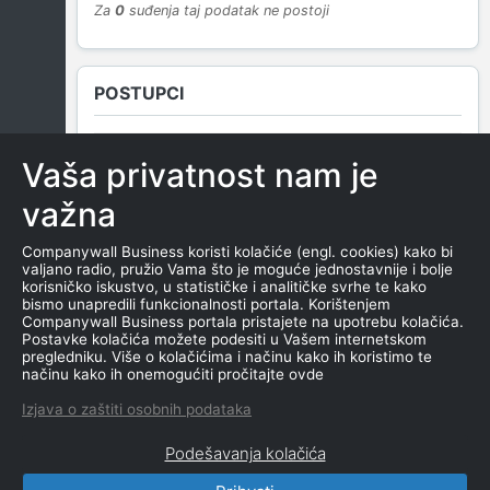
Za
0
suđenja taj podatak ne postoji
POSTUPCI
Vaša privatnost nam je
NEMA SUDSKIH OBJAVA
važna
Companywall Business koristi kolačiće (engl. cookies) kako bi
valjano radio, pružio Vama što je moguće jednostavnije i bolje
ROČIŠTA
korisničko iskustvo, u statističke i analitičke svrhe te kako
bismo unapredili funkcionalnosti portala. Korištenjem
Companywall Business portala pristajete na upotrebu kolačića.
Postavke kolačića možete podesiti u Vašem internetskom
pregledniku. Više o kolačićima i načinu kako ih koristimo te
NEMA SUDSKIH OBJAVA
načinu kako ih onemogućiti pročitajte ovde
Izjava o zaštiti osobnih podataka
Podešavanja kolačića
CompanyWall Business © 2026
|
Kontakt
|
Uslovi