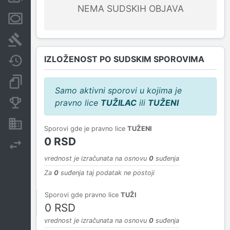
NEMA SUDSKIH OBJAVA
Menice i zaloge
Sudski sporovi
IZLOŽENOST PO SUDSKIM SPOROVIMA
Javne nabavke
Dokumenti i objave
Samo aktivni sporovi u kojima je
pravno lice
TUŽILAC
ili
TUŽENI
Konkurentske kompanije
Nekretnine i imovina
Sporovi gde je pravno lice
TUŽENI
0 RSD
Izvoz
vrednost je izračunata na osnovu
0
suđenja
Za
0
suđenja taj podatak ne postoji
Sporovi gde pravno lice
TUŽI
0 RSD
vrednost je izračunata na osnovu
0
suđenja