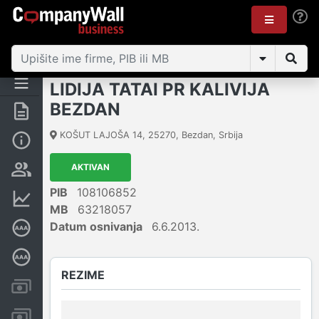
LIDIJA TATAI PR KALIVIJA
BEZDAN
Rezime
KOŠUT LAJOŠA 14
,
25270
,
Bezdan
,
Srbija
Osnovni podaci
AKTIVAN
Vlasnička struktura
PIB
108106852
Finansijski podaci
MB
63218057
Datum osnivanja
6.6.2013.
Sertifikat bonitetne izvrsnosti
Dubinska bonitetna ocena
REZIME
Kreditni limit kompanije
Računi i blokade