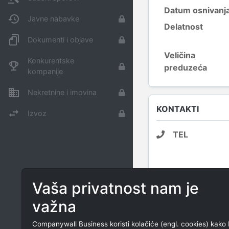
Datum osnivanj
Javne nabavke
Delatnost
Dokumenti i objave
Veličina
Konkurentske
preduzeća
kompanije
Nekretnine i imovina
KONTAKTI
Izvoz
TEL
E-MAIL
Vaša privatnost nam je
važna
PRETHODNA IMEN
Companywall Business koristi kolačiće (engl. cookies) kako 