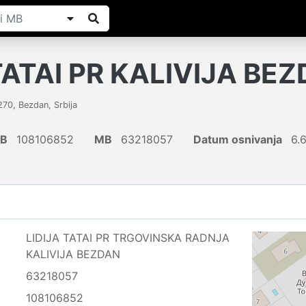
TATAI PR KALIVIJA BE
270
,
Bezdan
,
Srbija
IB
108106852
MB
63218057
Datum osnivanja
6.
LIDIJA TATAI PR TRGOVINSKA RADNJA
KALIVIJA BEZDAN
63218057
108106852