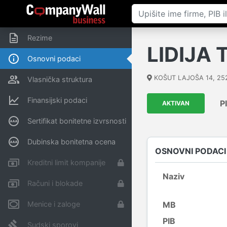
Rezime
LIDIJA 
Osnovni podaci
KOŠUT LAJOŠA 14
,
25
Vlasnička struktura
Finansijski podaci
P
AKTIVAN
Sertifikat bonitetne izvrsnosti
Dubinska bonitetna ocena
OSNOVNI PODACI
Kreditni limit kompanije
Naziv
Računi i blokade
Menice i zaloge
MB
PIB
Sudski sporovi