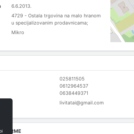
a
6.6.2013.
4729 - Ostala trgovina na malo hranom
u specijalizovanim prodavnicama;
Mikro
025811505
0612964537
0638449371
livitatai@gmail.com
A FIRME
bi