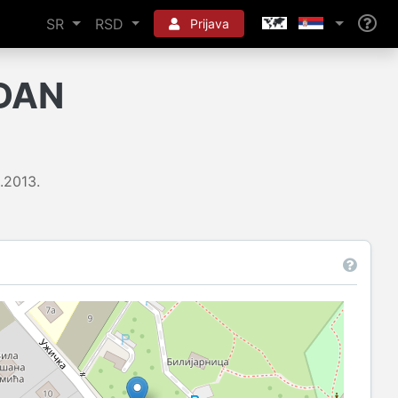
SR
RSD
Prijava
ZDAN
6.2013.