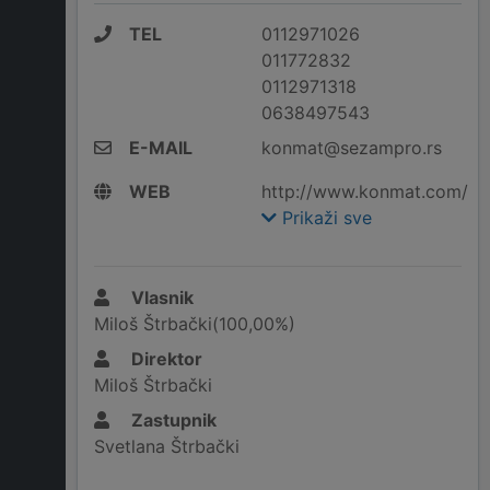
TEL
0112971026
011772832
0112971318
0638497543
E-MAIL
konmat@sezampro.rs
WEB
http://www.konmat.com/
Prikaži sve
Vlasnik
Miloš Štrbački(100,00%)
Direktor
Miloš Štrbački
Zastupnik
Svetlana Štrbački