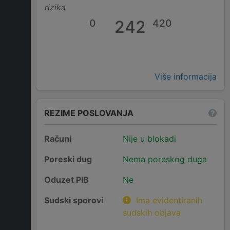
rizika
0
242
420
Više informacija
REZIME POSLOVANJA
Računi
Nije u blokadi
Poreski dug
Nema poreskog duga
Oduzet PIB
Ne
Sudski sporovi
Ima evidentiranih
sudskih objava