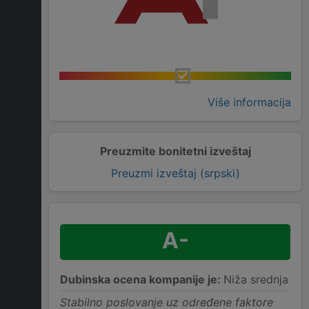
Više informacija
Preuzmite bonitetni izveštaj
Preuzmi izveštaj (srpski)
A-
Dubinska ocena kompanije je:
Niža srednja
Stabilno poslovanje uz određene faktore