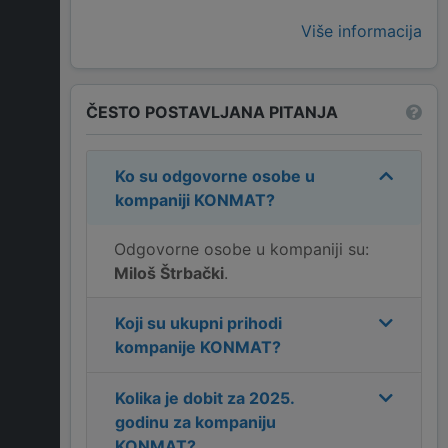
Više informacija
ČESTO POSTAVLJANA PITANJA
Ko su odgovorne osobe u
kompaniji
KONMAT
?
Odgovorne osobe u kompaniji su:
Miloš Štrbački
.
Koji su ukupni prihodi
kompanije
KONMAT
?
Kolika je dobit za
2025
.
godinu za kompaniju
KONMAT
?