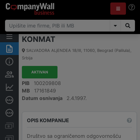
KONMAT
Rezime
SALVADORA ALjENDEA 18/III
,
11060
,
Beograd (Palilula)
,
Srbija
Osnovni podaci
AKTIVAN
Vlasnička struktura
PIB
100209808
Finansijski podaci
MB
17161849
Datum osnivanja
2.4.1997.
Sertifikat bonitetne izvrsnosti
Dubinska bonitetna ocena
OPIS KOMPANIJE
Kreditni limit kompanije
Društvo sa ograničenom odgovornošću
Računi i blokade