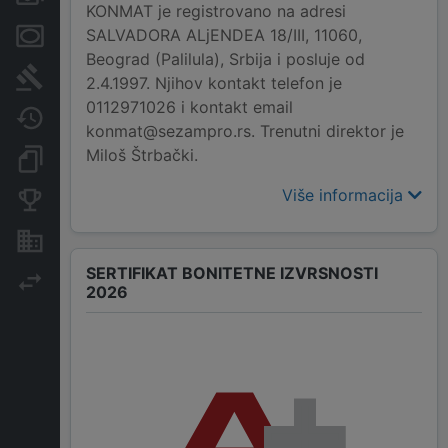
KONMAT je registrovano na adresi
SALVADORA ALjENDEA 18/III, 11060,
Menice i zaloge
Beograd (Palilula), Srbija i posluje od
Sudski sporovi
2.4.1997. Njihov kontakt telefon je
0112971026 i kontakt email
Javne nabavke
konmat@sezampro.rs. Trenutni direktor je
Miloš Štrbački.
Dokumenti i objave
Više informacija
Konkurentske kompanije
Nekretnine i imovina
SERTIFIKAT BONITETNE IZVRSNOSTI
Izvoz
2026