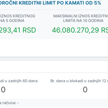
ROČNI KREDITNI LIMIT PO KAMATI OD 5%
 IZNOS KREDITNOG
MAKSIMALNI IZNOS KREDIT
 NA 5 GODINA
LIMITA NA 10 GODINA
293,41 RSD
46.080.270,29 R
adi u zadnjih 60 dana
Br. dana u blokadi u zadnjih 12
0
0
 računa: -