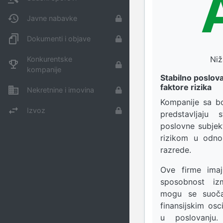
Javne nabavke
Dokumenti i objave
Niž
Konkurentske
kompanije
Stabilno poslov
faktore rizika
Nekretnine i imovina
Kompanije sa b
Izvoz
predstavljaju 
poslovne subjek
rizikom u odno
razrede.
Ove firme imaj
sposobnost izm
mogu se suoča
finansijskim osc
u poslovanju. 