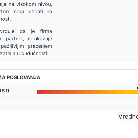
dalje na visokom nivou,
ktori mogu uticati na
nost.
rđuje da je firma
i partner, ali ukazuje
pažljivijim praćenjem
azatelja u budućnosti.
ZA POSLOVANJA
OSTI
Vredn