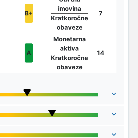
imovina
B+
7
Kratkoročne
obaveze
Monetarna
aktiva
A
14
Kratkoročne
obaveze