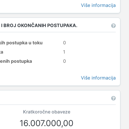
Više informacija
 I BROJ OKONČANIH POSTUPAKA.
kih postupka u toku
0
ta
1
šenih postupka
0
Više informacija
Kratkoročne obaveze
16.007.000,00