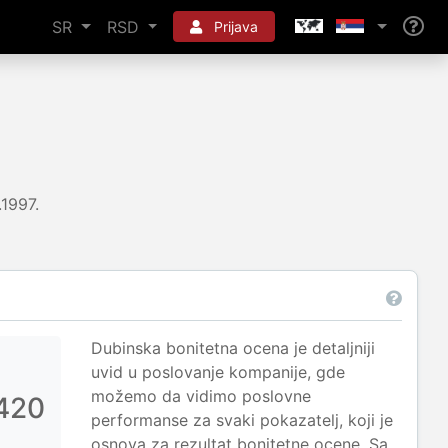
SR
RSD
Prijava
.1997.
Dubinska bonitetna ocena je detaljniji
uvid u poslovanje kompanije, gde
možemo da vidimo poslovne
420
performanse za svaki pokazatelj, koji je
osnova za rezultat bonitetne ocene. Sa