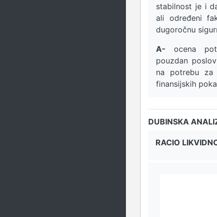
stabilnost je i 
ali određeni fa
dugoročnu sigur
A-
ocena potv
pouzdan poslovn
na potrebu za 
finansijskih pok
DUBINSKA ANALI
RACIO LIKVIDN