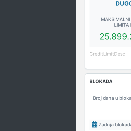
DUGO
MAKSIMALNI
LIMITA
25.899.
CreditLimitDesc
BLOKADA
Broj dana u blok
Zadnja blokada