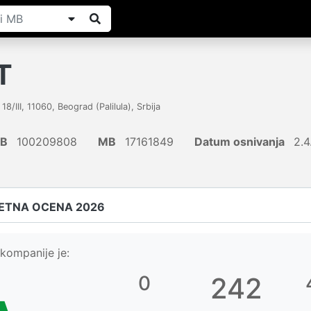
T
8/III
,
11060
,
Beograd (Palilula)
,
Srbija
IB
100209808
MB
17161849
Datum osnivanja
2.4
ETNA OCENA 2026
kompanije je:
0
242