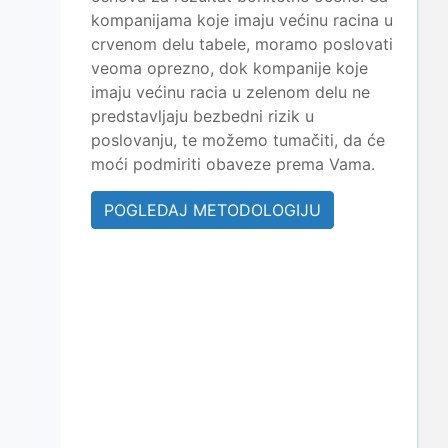
kompanijama koje imaju većinu racina u
crvenom delu tabele, moramo poslovati
veoma oprezno, dok kompanije koje
imaju većinu racia u zelenom delu ne
predstavljaju bezbedni rizik u
poslovanju, te možemo tumačiti, da će
moći podmiriti obaveze prema Vama.
POGLEDAJ METODOLOGIJU