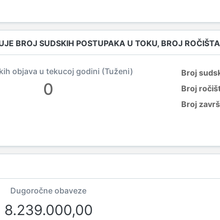
UJE BROJ SUDSKIH POSTUPAKA U TOKU, BROJ ROČIŠTA
kih objava u tekucoj godini (Tuženi)
Broj suds
0
Broj ročiš
Broj zavr
Dugoročne obaveze
8.239.000,00