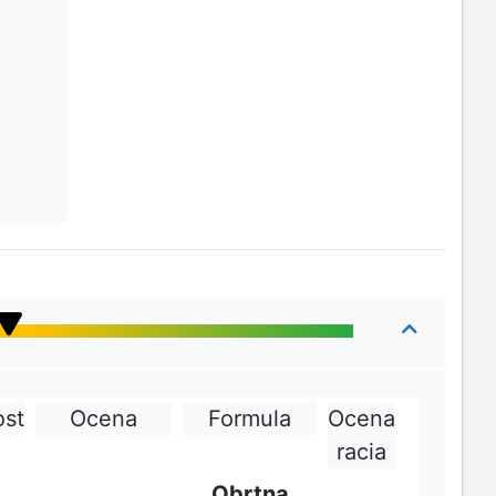
ost
Ocena
Formula
Ocena
racia
Obrtna