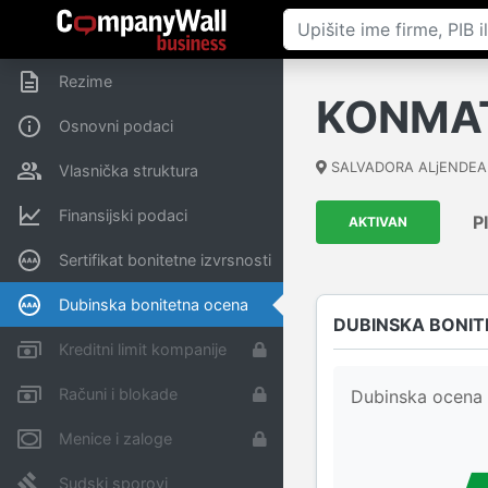
Rezime
KONMA
Osnovni podaci
SALVADORA ALjENDEA 1
Vlasnička struktura
Finansijski podaci
P
AKTIVAN
Sertifikat bonitetne izvrsnosti
Dubinska bonitetna ocena
DUBINSKA BONIT
Kreditni limit kompanije
Računi i blokade
Dubinska ocena 
Menice i zaloge
Sudski sporovi