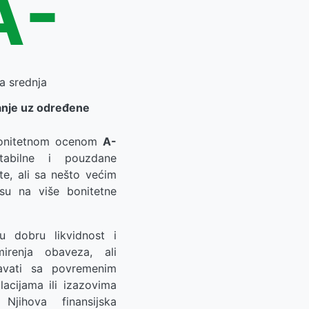
A-
a srednja
anje uz određene
onitetnom ocenom
A-
stabilne i pouzdane
te, ali sa nešto većim
su na više bonitetne
u dobru likvidnost i
irenja obaveza, ali
vati sa povremenim
ilacijama ili izazovima
Njihova finansijska